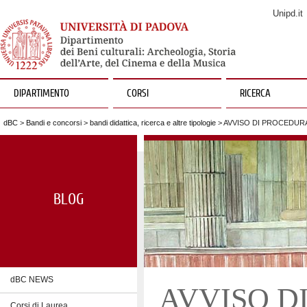
Unipd.it
DIPARTIMENTO
CORSI
RICERCA
dBC
>
Bandi e concorsi
>
bandi didattica, ricerca e altre tipologie
> AVVISO DI PROCEDURA 
BLOG
dBC NEWS
AVVISO D
Corsi di Laurea