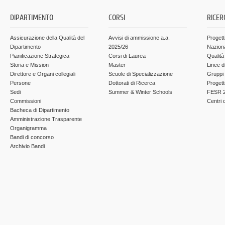
DIPARTIMENTO
CORSI
RICER
Assicurazione della Qualità del
Avvisi di ammissione a.a.
Progett
Dipartimento
2025/26
Nazion
Pianificazione Strategica
Corsi di Laurea
Qualità
Storia e Mission
Master
Linee d
Direttore e Organi collegiali
Scuole di Specializzazione
Gruppi 
Persone
Dottorati di Ricerca
Progett
Sedi
Summer & Winter Schools
FESR 2
Commissioni
Centri d
Bacheca di Dipartimento
Amministrazione Trasparente
Organigramma
Bandi di concorso
Archivio Bandi