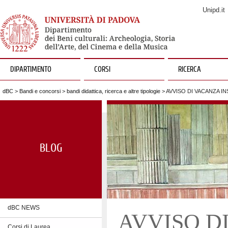
Unipd.it
DIPARTIMENTO
CORSI
RICERCA
dBC
>
Bandi e concorsi
>
bandi didattica, ricerca e altre tipologie
> AVVISO DI VACANZA I
BLOG
dBC NEWS
AVVISO D
Corsi di Laurea