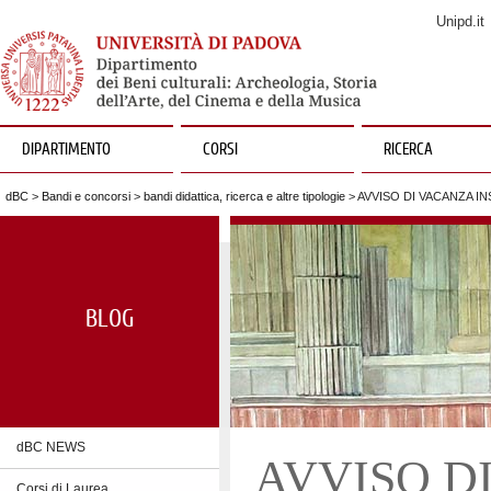
Unipd.it
DIPARTIMENTO
CORSI
RICERCA
dBC
>
Bandi e concorsi
>
bandi didattica, ricerca e altre tipologie
> AVVISO DI VACANZA 
BLOG
dBC NEWS
AVVISO D
Corsi di Laurea