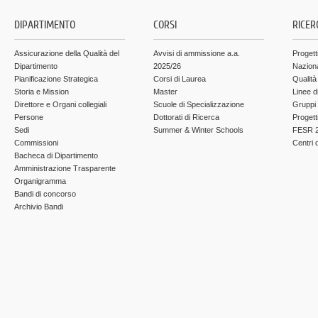
DIPARTIMENTO
CORSI
RICER
Assicurazione della Qualità del
Avvisi di ammissione a.a.
Progett
Dipartimento
2025/26
Nazion
Pianificazione Strategica
Corsi di Laurea
Qualità
Storia e Mission
Master
Linee d
Direttore e Organi collegiali
Scuole di Specializzazione
Gruppi 
Persone
Dottorati di Ricerca
Progett
Sedi
Summer & Winter Schools
FESR 2
Commissioni
Centri d
Bacheca di Dipartimento
Amministrazione Trasparente
Organigramma
Bandi di concorso
Archivio Bandi