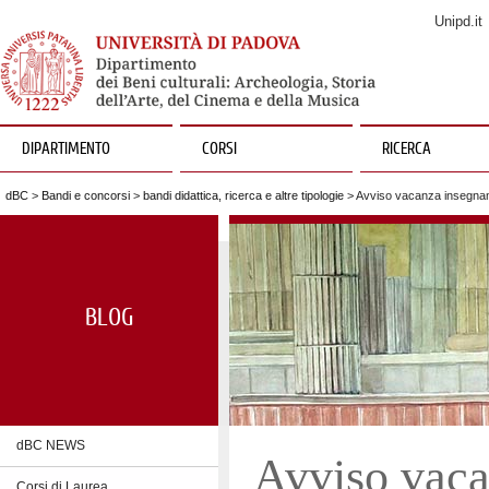
Unipd.it
DIPARTIMENTO
CORSI
RICERCA
dBC
>
Bandi e concorsi
>
bandi didattica, ricerca e altre tipologie
> Avviso vacanza insegnam
BLOG
dBC NEWS
Avviso vaca
Corsi di Laurea