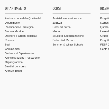
DIPARTIMENTO
CORSI
RICER
Assicurazione della Qualità del
Avvisi di ammissione a.a.
Progett
Dipartimento
2025/26
Nazion
Pianificazione Strategica
Corsi di Laurea
Qualità
Storia e Mission
Master
Linee d
Direttore e Organi collegiali
Scuole di Specializzazione
Gruppi 
Persone
Dottorati di Ricerca
Progett
Sedi
Summer & Winter Schools
FESR 2
Commissioni
Centri d
Bacheca di Dipartimento
Amministrazione Trasparente
Organigramma
Bandi di concorso
Archivio Bandi