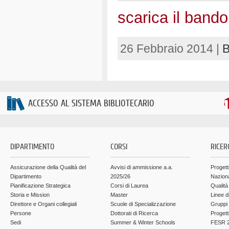
scarica il bando
26 Febbraio 2014 |
B
ACCESSO AL SISTEMA BIBLIOTECARIO
DIPARTIMENTO
CORSI
RICER
Assicurazione della Qualità del
Avvisi di ammissione a.a.
Progett
Dipartimento
2025/26
Nazion
Pianificazione Strategica
Corsi di Laurea
Qualità
Storia e Mission
Master
Linee d
Direttore e Organi collegiali
Scuole di Specializzazione
Gruppi 
Persone
Dottorati di Ricerca
Progett
Sedi
Summer & Winter Schools
FESR 2