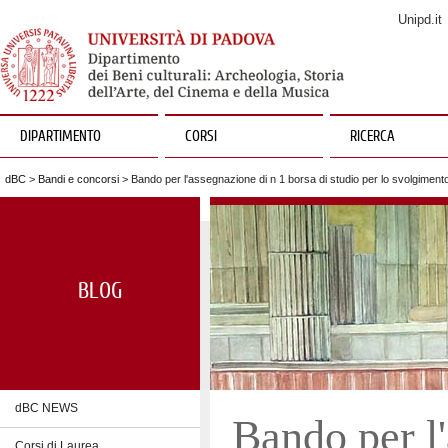
Unipd.it
DIPARTIMENTO
CORSI
RICERCA
dBC
>
Bandi e concorsi
> Bando per l'assegnazione di n 1 borsa di studio per lo svolgimento 
BLOG
dBC NEWS
Bando per l
Corsi di Laurea