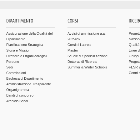
DIPARTIMENTO
CORSI
RICER
Assicurazione della Qualità del
Avvisi di ammissione a.a.
Progett
Dipartimento
2025/26
Nazion
Pianificazione Strategica
Corsi di Laurea
Qualità
Storia e Mission
Master
Linee d
Direttore e Organi collegiali
Scuole di Specializzazione
Gruppi 
Persone
Dottorati di Ricerca
Progett
Sedi
Summer & Winter Schools
FESR 2
Commissioni
Centri d
Bacheca di Dipartimento
Amministrazione Trasparente
Organigramma
Bandi di concorso
Archivio Bandi