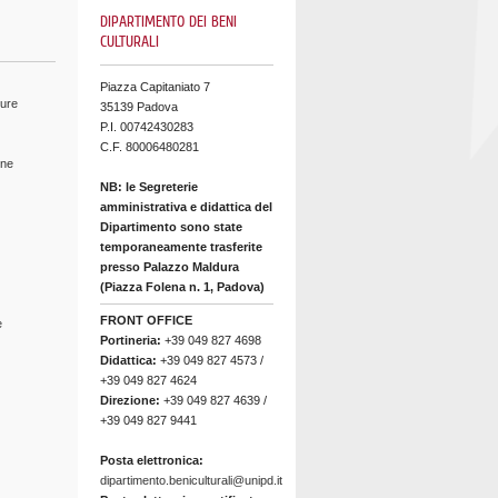
DIPARTIMENTO DEI BENI
CULTURALI
Piazza Capitaniato 7
ture
35139 Padova
P.I. 00742430283
C.F. 80006480281
ine
NB: le Segreterie
amministrativa e didattica del
Dipartimento sono state
temporaneamente trasferite
presso Palazzo Maldura
(Piazza Folena n. 1, Padova)
FRONT OFFICE
e
Portineria:
+39 049 827 4698
Didattica:
+39 049 827 4573 /
+39 049 827 4624
Direzione:
+39 049 827 4639 /
+39 049 827 9441
Posta elettronica:
dipartimento.beniculturali@unipd.it