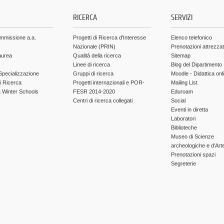
.
RICERCA
SERVIZI
ammissione a.a.
Progetti di Ricerca d'Interesse
Elenco telefonico
Nazionale (PRIN)
Prenotazioni attrezza
aurea
Qualità della ricerca
Sitemap
Linee di ricerca
Blog del Dipartimento
Specializzazione
Gruppi di ricerca
Moodle - Didattica onl
di Ricerca
Progetti internazionali e POR-
Mailing List
Winter Schools
FESR 2014-2020
Eduroam
Centri di ricerca collegati
Social
Eventi in diretta
Laboratori
Biblioteche
Museo di Scienze
archeologiche e d'Art
Prenotazioni spazi
Segreterie