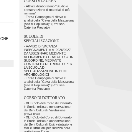
CORSI DI LAUREA
-
Attività di laboratorio "Studio e
conservazione di materiali di età
romana"
-
Terza Campagna di rilievo e
analisi della "Cava della Mezzaluna
(sito di Populonia)" (Prof.ssa
Caterina Previato)
SCUOLE DI
IONE
SPECIALIZZAZIONE
-
AVVISO DI VACANZA
INSEGNAMENTI A.A. 2026/2027
DA ASSEGNARE MEDIANTE
AFFIDAMENTO GRATUITO O, IN
SUBORDINE, MEDIANTE
CONTRATTO RETRIBUITO PER
LA SCUOLA DI
SPECIALIZZAZIONE IN BENI
ARCHEOLOGICI
-
Terza Campagna di rilievo e
analisi della "Cava della Mezzaluna
(sito di Populonia)" (Prof.ssa
Caterina Previato)
CORSO DI DOTTORATO
-
XLII Ciclo del Corso di Dottorato
in Storia, critica e conservazione
dei Beni Culturali: Valutazione
prova orale
-
XLII Ciclo del Corso di Dottorato
in Storia, critica e conservazione
dei Beni Culturali: Esiti valutazione
titoli e istruzioni per l'utilizzo della
piattaforma Zoom