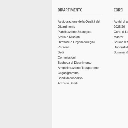
DIPARTIMENTO
CORSI
Assicurazione della Qualità del
Avvisi di 
Dipartimento
2025/26
Pianificazione Strategica
Corsi di L
Storia e Mission
Master
Direttore e Organi collegiali
Scuole di 
Persone
Dottorati 
Sedi
Summer & 
Commissioni
Bacheca di Dipartimento
Amministrazione Trasparente
Organigramma
Bandi di concorso
Archivio Bandi