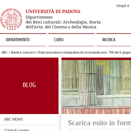
Unipd.it
DIPARTIMENTO
CORSI
RICERCA
dBC
>
Bandi e concorsi
>
Esito procedura comparativa di cui al bando prot. 756 del 6 giugn
BLOG
dBC NEWS
Scarica esito in for
Corsi di Laurea