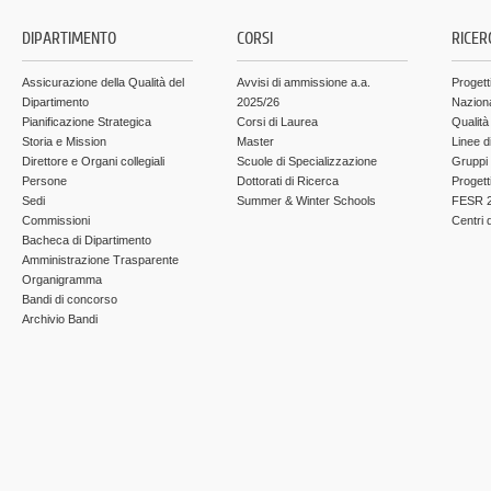
DIPARTIMENTO
CORSI
RICER
Assicurazione della Qualità del
Avvisi di ammissione a.a.
Progett
Dipartimento
2025/26
Nazion
Pianificazione Strategica
Corsi di Laurea
Qualità
Storia e Mission
Master
Linee d
Direttore e Organi collegiali
Scuole di Specializzazione
Gruppi 
Persone
Dottorati di Ricerca
Progett
Sedi
Summer & Winter Schools
FESR 2
Commissioni
Centri d
Bacheca di Dipartimento
Amministrazione Trasparente
Organigramma
Bandi di concorso
Archivio Bandi