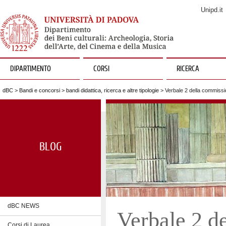
Unipd.it
DIPARTIMENTO
CORSI
RICERCA
dBC
>
Bandi e concorsi
>
bandi didattica, ricerca e altre tipologie
> Verbale 2 della commissi
BLOG
dBC NEWS
Verbale 2 d
Corsi di Laurea