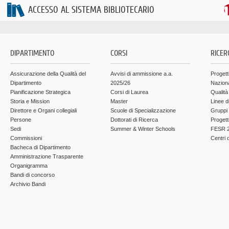
ACCESSO AL SISTEMA BIBLIOTECARIO
DIPARTIMENTO
CORSI
RICER
Assicurazione della Qualità del
Avvisi di ammissione a.a.
Progett
Dipartimento
2025/26
Nazion
Pianificazione Strategica
Corsi di Laurea
Qualità
Storia e Mission
Master
Linee d
Direttore e Organi collegiali
Scuole di Specializzazione
Gruppi 
Persone
Dottorati di Ricerca
Progett
Sedi
Summer & Winter Schools
FESR 2
Commissioni
Centri d
Bacheca di Dipartimento
Amministrazione Trasparente
Organigramma
Bandi di concorso
Archivio Bandi