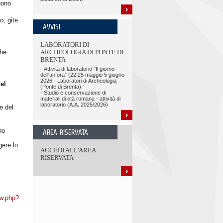
gono
o, gite
AVVISI
LABORATORI DI
che
ARCHEOLOGIA DI PONTE DI
BRENTA
-
Attività di laboratorio "Il giorno
dell'anfora" (22,25 maggio 5 giugno
2026 - Laboratori di Archeologia
el
(Ponte di Brenta)
-
Studio e conservazione di
materiali di età romana - attività di
laboratorio (A.A. 2025/2026)
e del
no
AREA RISERVATA
gere lo
ACCEDI ALL'AREA
RISERVATA
ew.php?