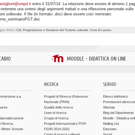
astiglioni@unipd.it
entro il 31/07/14. La relazione deve essere di almeno 1 pag
ontenere una sintesi degli argomenti trattati e una riflessione personale sulle
oni sollevate. Il file (in formato .doc) deve essere così nominato:
me_seminarioPGT.doc
ugno 2014 |
CdL Progettazione e Gestione del Turismo culturale
,
Corsi di Laurea
CARIO
MOODLE - DIDATTICA ON LINE
.
RICERCA
SERVIZI
ammissione a.a.
Progetti di Ricerca d'Interesse
Elenco telefonico
Nazionale (PRIN)
Prenotazioni attrezza
aurea
Qualità della ricerca
Sitemap
Linee di ricerca
Blog del Dipartimento
Specializzazione
Gruppi di ricerca
Moodle - Didattica onl
di Ricerca
Progetti internazionali e POR-
Mailing List
Winter Schools
FESR 2014-2020
Eduroam
Centri di ricerca collegati
Social