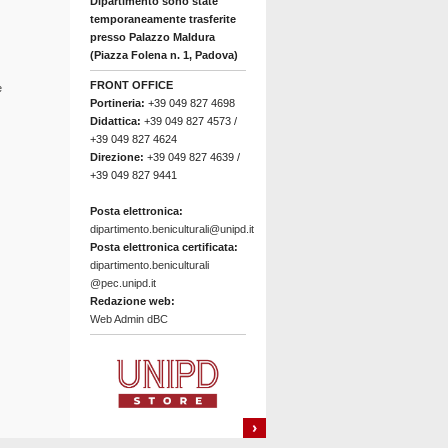
Dipartimento sono state
temporaneamente trasferite
presso Palazzo Maldura
(Piazza Folena n. 1, Padova)
FRONT OFFICE
e
Portineria:
+39 049 827 4698
Didattica:
+39 049 827 4573 /
+39 049 827 4624
Direzione:
+39 049 827 4639 /
+39 049 827 9441
Posta elettronica:
dipartimento.beniculturali@unipd.it
Posta elettronica certificata:
dipartimento.beniculturali
@pec.unipd.it
Redazione web:
Web Admin dBC