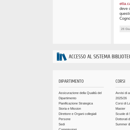
etta.c
deve c
questi
Cogno
26 Gi
ACCESSO AL SISTEMA BIBLIOTE
DIPARTIMENTO
CORSI
Assicurazione della Qualità del
Avvisi di 
Dipartimento
2025/26
Pianificazione Strategica
Corsi di L
Storia e Mission
Master
Direttore e Organi collegiali
Scuole di 
Persone
Dottorati 
Sedi
Summer & 
Commissioni