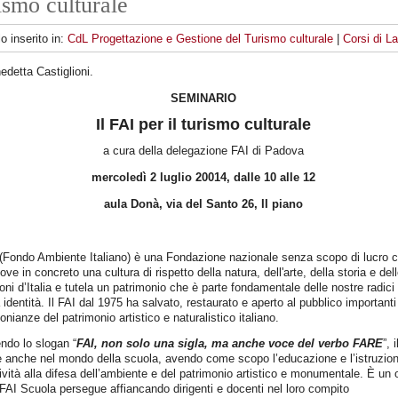
ismo culturale
lo inserito in:
CdL Progettazione e Gestione del Turismo culturale
|
Corsi di L
edetta Castiglioni.
SEMINARIO
Il FAI per il turismo culturale
a cura della delegazione FAI di Padova
mercoledì 2 luglio 20014, dalle 10 alle 12
aula Donà, via del Santo 26, II piano
 (Fondo Ambiente Italiano) è una Fondazione nazionale senza scopo di lucro 
ve in concreto una cultura di rispetto della natura, dell'arte, della storia e del
ioni d’Italia e tutela un patrimonio che è parte fondamentale delle nostre radici 
 identità. Il FAI dal 1975 ha salvato, restaurato e aperto al pubblico importanti
onianze del patrimonio artistico e naturalistico italiano.
ndo lo slogan “
FAI, non solo una sigla, ma anche voce del verbo FARE
”, 
 anche nel mondo della scuola, avendo come scopo l’educazione e l’istruzion
tività alla difesa dell’ambiente e del patrimonio artistico e monumentale. È un 
 FAI Scuola persegue affiancando dirigenti e docenti nel loro compito