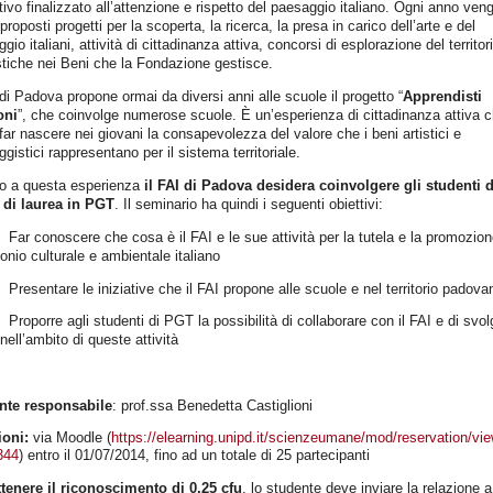
ivo finalizzato all’attenzione e rispetto del paesaggio italiano. Ogni anno ven
i proposti progetti per la scoperta, la ricerca, la presa in carico dell’arte e del
gio italiani, attività di cittadinanza attiva, concorsi di esplorazione del territori
tiche nei Beni che la Fondazione gestisce.
 di Padova propone ormai da diversi anni alle scuole il progetto “
Apprendisti
oni
”, che coinvolge numerose scuole. È un’esperienza di cittadinanza attiva 
far nascere nei giovani la consapevolezza del valore che i beni artistici e
gistici rappresentano per il sistema territoriale.
no a questa esperienza
il FAI di Padova desidera coinvolgere gli studenti d
 di laurea in PGT
. Il seminario ha quindi i seguenti obiettivi:
 conoscere che cosa è il FAI e le sue attività per la tutela e la promozion
onio culturale e ambientale italiano
entare le iniziative che il FAI propone alle scuole e nel territorio padova
orre agli studenti di PGT la possibilità di collaborare con il FAI e di svol
nell’ambito di queste attività
nte responsabile
: prof.ssa Benedetta Castiglioni
ioni:
via Moodle (
https://elearning.unipd.it/scienzeumane/mod/reservation/vi
344
)
entro il 01/07/2014, fino ad un totale di 25 partecipanti
ttenere il riconoscimento di 0,25 cfu
, lo studente deve inviare la relazione a