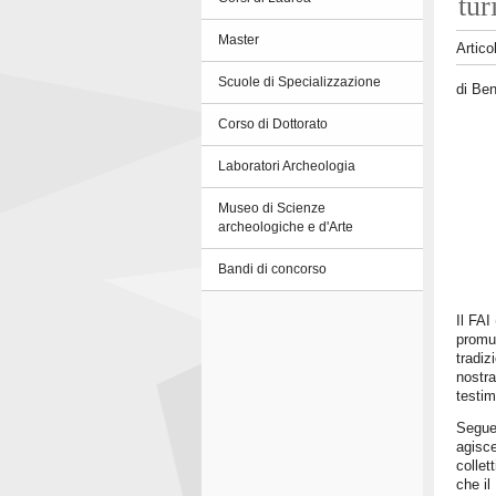
tur
Master
Artico
Scuole di Specializzazione
di Ben
Corso di Dottorato
Laboratori Archeologia
Museo di Scienze
archeologiche e d'Arte
Bandi di concorso
Il FAI
promuo
tradiz
nostra
testim
Segue
agisce
collet
che il