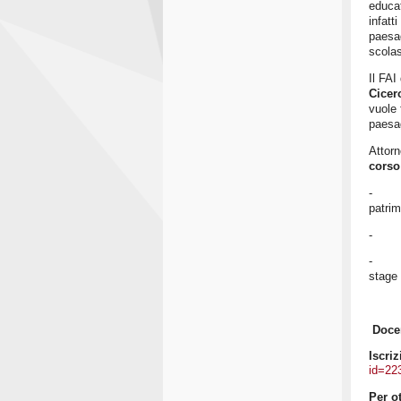
educat
infatt
paesag
scolas
Il FAI
Cicer
vuole 
paesag
Attor
corso
- Far
patrim
- Pres
- Prop
stage 
Doce
Iscriz
id=22
Per o