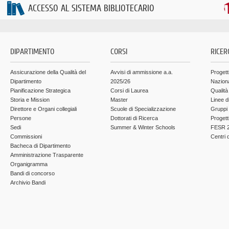
ACCESSO AL SISTEMA BIBLIOTECARIO
DIPARTIMENTO
CORSI
RICER
Assicurazione della Qualità del
Avvisi di ammissione a.a.
Progett
Dipartimento
2025/26
Nazion
Pianificazione Strategica
Corsi di Laurea
Qualità
Storia e Mission
Master
Linee d
Direttore e Organi collegiali
Scuole di Specializzazione
Gruppi 
Persone
Dottorati di Ricerca
Progett
Sedi
Summer & Winter Schools
FESR 2
Commissioni
Centri d
Bacheca di Dipartimento
Amministrazione Trasparente
Organigramma
Bandi di concorso
Archivio Bandi