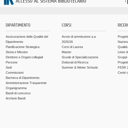
ACCESSO AL SISTEMA BIBLIOTECARIO
DIPARTIMENTO
CORSI
RICER
Assicurazione della Qualità del
Avvisi di ammissione a.a.
Progett
Dipartimento
2025/26
Nazion
Pianificazione Strategica
Corsi di Laurea
Qualità
Storia e Mission
Master
Linee d
Direttore e Organi collegiali
Scuole di Specializzazione
Gruppi 
Persone
Dottorati di Ricerca
Progett
Sedi
Summer & Winter Schools
FESR 2
Commissioni
Centri d
Bacheca di Dipartimento
Amministrazione Trasparente
Organigramma
Bandi di concorso
Archivio Bandi