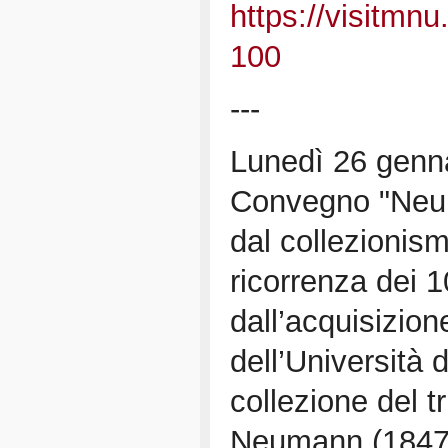
https://visitmn
100
---
Lunedì 26 genna
Convegno "Neu
dal collezionism
ricorrenza dei 
dall’acquisizion
dell’Università 
collezione del t
Neumann (1847-