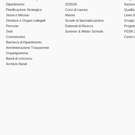
Dipartimento
2025/26
Nazion
Pianificazione Strategica
Corsi di Laurea
Qualità
Storia e Mission
Master
Linee d
Direttore e Organi collegiali
Scuole di Specializzazione
Gruppi 
Persone
Dottorati di Ricerca
Progett
Sedi
Summer & Winter Schools
FESR 2
Commissioni
Centri d
Bacheca di Dipartimento
Amministrazione Trasparente
Organigramma
Bandi di concorso
Archivio Bandi