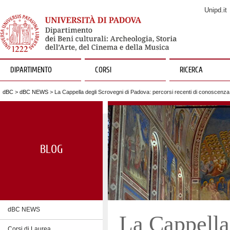
Unipd.it
DIPARTIMENTO
CORSI
RICERCA
dBC
>
dBC NEWS
> La Cappella degli Scrovegni di Padova: percorsi recenti di conoscenz
BLOG
dBC NEWS
La Cappella
Corsi di Laurea