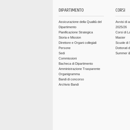
DIPARTIMENTO
CORSI
Assicurazione della Qualità del
Avvisi di 
Dipartimento
2025/26
Pianificazione Strategica
Corsi di L
Storia e Mission
Master
Direttore e Organi collegiali
Scuole di 
Persone
Dottorati 
Sedi
Summer & 
Commissioni
Bacheca di Dipartimento
Amministrazione Trasparente
Organigramma
Bandi di concorso
Archivio Bandi