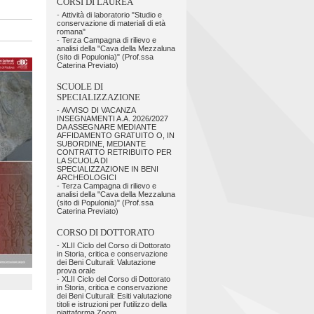
CORSI DI LAUREA
-
Attività di laboratorio "Studio e
conservazione di materiali di età
romana"
-
Terza Campagna di rilievo e
analisi della "Cava della Mezzaluna
(sito di Populonia)" (Prof.ssa
Caterina Previato)
SCUOLE DI
SPECIALIZZAZIONE
-
AVVISO DI VACANZA
INSEGNAMENTI A.A. 2026/2027
DA ASSEGNARE MEDIANTE
AFFIDAMENTO GRATUITO O, IN
SUBORDINE, MEDIANTE
CONTRATTO RETRIBUITO PER
LA SCUOLA DI
SPECIALIZZAZIONE IN BENI
ARCHEOLOGICI
-
Terza Campagna di rilievo e
analisi della "Cava della Mezzaluna
(sito di Populonia)" (Prof.ssa
Caterina Previato)
CORSO DI DOTTORATO
-
XLII Ciclo del Corso di Dottorato
in Storia, critica e conservazione
dei Beni Culturali: Valutazione
prova orale
-
XLII Ciclo del Corso di Dottorato
in Storia, critica e conservazione
dei Beni Culturali: Esiti valutazione
titoli e istruzioni per l'utilizzo della
piattaforma Zoom