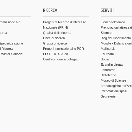
.
RICERCA
SERVIZI
ammissione a.a.
Progetti di Ricerca d'Interesse
Elenco telefonico
Nazionale (PRIN)
Prenotazioni attrezza
aurea
Qualità della ricerca
Sitemap
Linee di ricerca
Blog del Dipartimento
Specializzazione
Gruppi di ricerca
Moodle - Didattica onl
di Ricerca
Progetti internazionali e POR-
Mailing List
Winter Schools
FESR 2014-2020
Eduroam
Centri di ricerca collegati
Social
Eventi in diretta
Laboratori
Biblioteche
Museo di Scienze
archeologiche e d'Art
Prenotazioni spazi
Segreterie