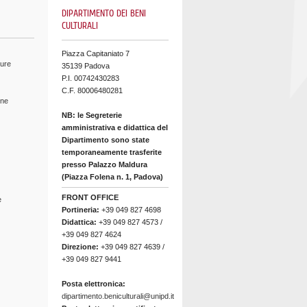
DIPARTIMENTO DEI BENI
CULTURALI
Piazza Capitaniato 7
ture
35139 Padova
P.I. 00742430283
C.F. 80006480281
ine
NB: le Segreterie
amministrativa e didattica del
Dipartimento sono state
temporaneamente trasferite
presso Palazzo Maldura
(Piazza Folena n. 1, Padova)
FRONT OFFICE
e
Portineria:
+39 049 827 4698
Didattica:
+39 049 827 4573 /
+39 049 827 4624
Direzione:
+39 049 827 4639 /
+39 049 827 9441
Posta elettronica:
dipartimento.beniculturali@unipd.it