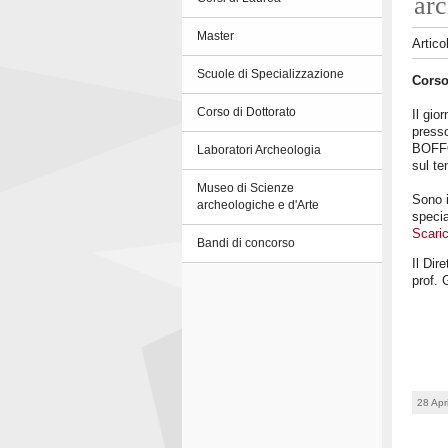
arc
Master
Artico
Scuole di Specializzazione
Corso
Corso di Dottorato
Il gio
presso
BOFFO
Laboratori Archeologia
sul te
Museo di Scienze
Sono i
archeologiche e d'Arte
specia
Scaric
Bandi di concorso
Il Dir
prof. 
28 Apr