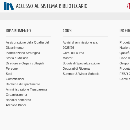
ACCESSO AL SISTEMA BIBLIOTECARIO
DIPARTIMENTO
CORSI
RICER
Assicurazione della Qualità del
Avvisi di ammissione a.a.
Progett
Dipartimento
2025/26
Nazion
Pianificazione Strategica
Corsi di Laurea
Qualità
Storia e Mission
Master
Linee d
Direttore e Organi collegiali
Scuole di Specializzazione
Gruppi 
Persone
Dottorati di Ricerca
Progett
Sedi
Summer & Winter Schools
FESR 2
Commissioni
Centri d
Bacheca di Dipartimento
Amministrazione Trasparente
Organigramma
Bandi di concorso
Archivio Bandi