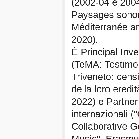
(2002-04 e 2004-
Paysages sonor
Méditerranée a
2020).
È Principal Inves
(TeMA: Testimon
Triveneto: cens
della loro ered
2022) e Partner 
internazionali 
Collaborative G
Music", Erasm