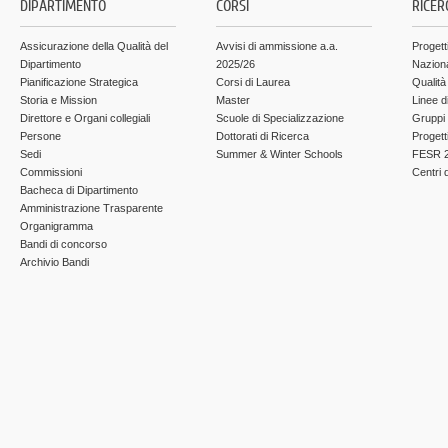
DIPARTIMENTO
CORSI
RICER
Assicurazione della Qualità del
Avvisi di ammissione a.a.
Progett
Dipartimento
2025/26
Nazion
Pianificazione Strategica
Corsi di Laurea
Qualità
Storia e Mission
Master
Linee d
Direttore e Organi collegiali
Scuole di Specializzazione
Gruppi 
Persone
Dottorati di Ricerca
Progett
Sedi
Summer & Winter Schools
FESR 2
Commissioni
Centri d
Bacheca di Dipartimento
Amministrazione Trasparente
Organigramma
Bandi di concorso
Archivio Bandi