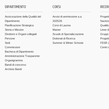
DIPARTIMENTO
CORSI
RICER
Assicurazione della Qualità del
Avvisi di ammissione a.a.
Progett
Dipartimento
2025/26
Nazion
Pianificazione Strategica
Corsi di Laurea
Qualità
Storia e Mission
Master
Linee d
Direttore e Organi collegiali
Scuole di Specializzazione
Gruppi 
Persone
Dottorati di Ricerca
Progett
Sedi
Summer & Winter Schools
FESR 2
Commissioni
Centri d
Bacheca di Dipartimento
Amministrazione Trasparente
Organigramma
Bandi di concorso
Archivio Bandi