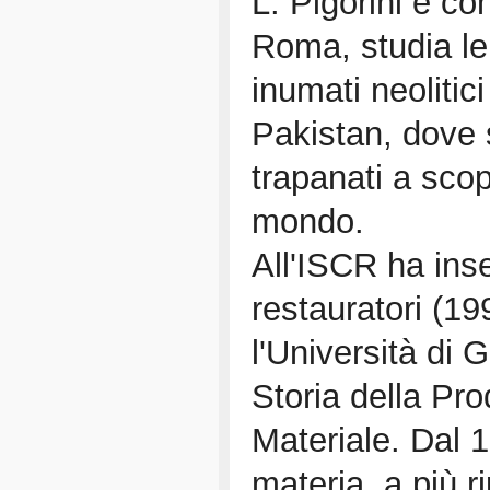
L. Pigorini e co
Roma, studia le m
inumati neolitic
Pakistan, dove s
trapanati a scop
mondo.
All'ISCR ha inse
restauratori (19
l'Università di 
Storia della Pro
Materiale. Dal 
materia, a più 