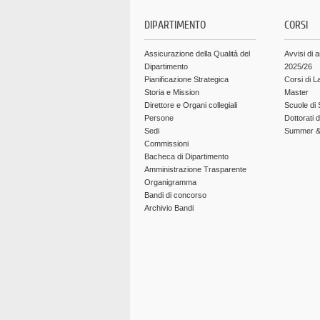
DIPARTIMENTO
CORSI
Assicurazione della Qualità del
Avvisi di 
Dipartimento
2025/26
Pianificazione Strategica
Corsi di L
Storia e Mission
Master
Direttore e Organi collegiali
Scuole di 
Persone
Dottorati 
Sedi
Summer & 
Commissioni
Bacheca di Dipartimento
Amministrazione Trasparente
Organigramma
Bandi di concorso
Archivio Bandi