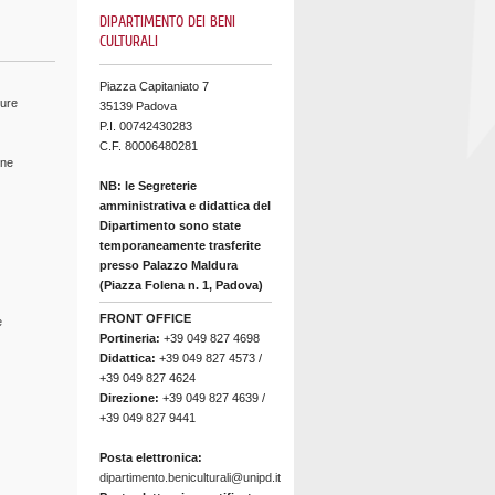
DIPARTIMENTO DEI BENI
CULTURALI
Piazza Capitaniato 7
ture
35139 Padova
P.I. 00742430283
C.F. 80006480281
ine
NB: le Segreterie
amministrativa e didattica del
Dipartimento sono state
temporaneamente trasferite
presso Palazzo Maldura
(Piazza Folena n. 1, Padova)
FRONT OFFICE
e
Portineria:
+39 049 827 4698
Didattica:
+39 049 827 4573 /
+39 049 827 4624
Direzione:
+39 049 827 4639 /
+39 049 827 9441
Posta elettronica:
dipartimento.beniculturali@unipd.it