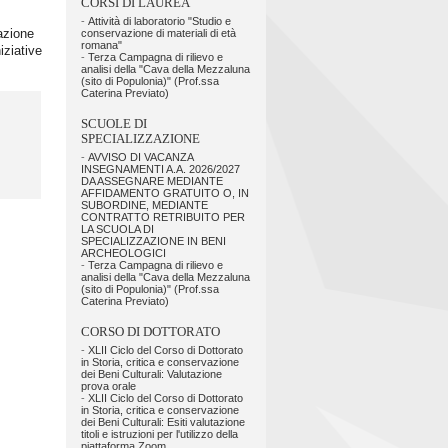
CORSI DI LAUREA
-
Attività di laboratorio "Studio e
cazione
conservazione di materiali di età
romana"
iziative
-
Terza Campagna di rilievo e
analisi della "Cava della Mezzaluna
(sito di Populonia)" (Prof.ssa
Caterina Previato)
SCUOLE DI
SPECIALIZZAZIONE
-
AVVISO DI VACANZA
INSEGNAMENTI A.A. 2026/2027
DA ASSEGNARE MEDIANTE
AFFIDAMENTO GRATUITO O, IN
SUBORDINE, MEDIANTE
CONTRATTO RETRIBUITO PER
LA SCUOLA DI
SPECIALIZZAZIONE IN BENI
ARCHEOLOGICI
-
Terza Campagna di rilievo e
analisi della "Cava della Mezzaluna
(sito di Populonia)" (Prof.ssa
Caterina Previato)
CORSO DI DOTTORATO
-
XLII Ciclo del Corso di Dottorato
in Storia, critica e conservazione
dei Beni Culturali: Valutazione
prova orale
-
XLII Ciclo del Corso di Dottorato
in Storia, critica e conservazione
dei Beni Culturali: Esiti valutazione
titoli e istruzioni per l'utilizzo della
piattaforma Zoom