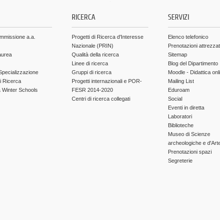
.
RICERCA
SERVIZI
ammissione a.a.
Progetti di Ricerca d'Interesse
Elenco telefonico
Nazionale (PRIN)
Prenotazioni attrezza
aurea
Qualità della ricerca
Sitemap
Linee di ricerca
Blog del Dipartimento
Specializzazione
Gruppi di ricerca
Moodle - Didattica onl
di Ricerca
Progetti internazionali e POR-
Mailing List
Winter Schools
FESR 2014-2020
Eduroam
Centri di ricerca collegati
Social
Eventi in diretta
Laboratori
Biblioteche
Museo di Scienze
archeologiche e d'Art
Prenotazioni spazi
Segreterie