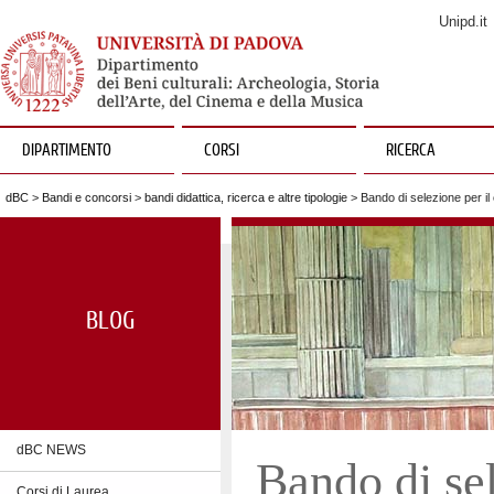
Unipd.it
DIPARTIMENTO
CORSI
RICERCA
dBC
>
Bandi e concorsi
>
bandi didattica, ricerca e altre tipologie
> Bando di selezione per il 
BLOG
dBC NEWS
Bando di sel
Corsi di Laurea