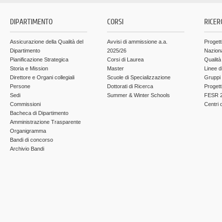
DIPARTIMENTO
CORSI
RICER
Assicurazione della Qualità del
Avvisi di ammissione a.a.
Progett
Dipartimento
2025/26
Nazion
Pianificazione Strategica
Corsi di Laurea
Qualità
Storia e Mission
Master
Linee d
Direttore e Organi collegiali
Scuole di Specializzazione
Gruppi 
Persone
Dottorati di Ricerca
Progett
Sedi
Summer & Winter Schools
FESR 2
Commissioni
Centri d
Bacheca di Dipartimento
Amministrazione Trasparente
Organigramma
Bandi di concorso
Archivio Bandi