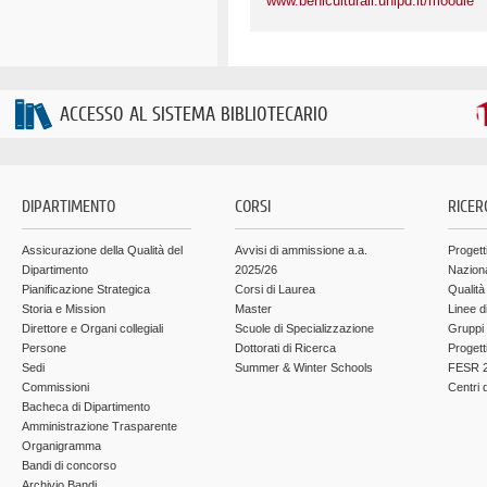
www.beniculturali.unipd.it/moodle
ACCESSO AL SISTEMA BIBLIOTECARIO
DIPARTIMENTO
CORSI
RICER
Assicurazione della Qualità del
Avvisi di ammissione a.a.
Progett
Dipartimento
2025/26
Nazion
Pianificazione Strategica
Corsi di Laurea
Qualità
Storia e Mission
Master
Linee d
Direttore e Organi collegiali
Scuole di Specializzazione
Gruppi 
Persone
Dottorati di Ricerca
Progett
Sedi
Summer & Winter Schools
FESR 2
Commissioni
Centri d
Bacheca di Dipartimento
Amministrazione Trasparente
Organigramma
Bandi di concorso
Archivio Bandi