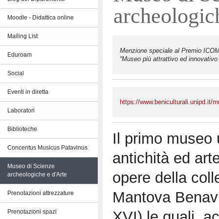
archeologic
Moodle - Didattica online
Mailing List
Menzione speciale al Premio ICOM I
Eduroam
“Museo più attrattivo ed innovativo 
Social
Eventi in diretta
https://www.beniculturali.unipd.it
Laboratori
Biblioteche
Il primo museo u
Concentus Musicus Patavinus
antichità ed art
Museo di Scienze
opere della coll
archeologiche e d'Arte
Mantova Benavi
Prenotazioni attrezzature
XVI) le quali, ac
Prenotazioni spazi