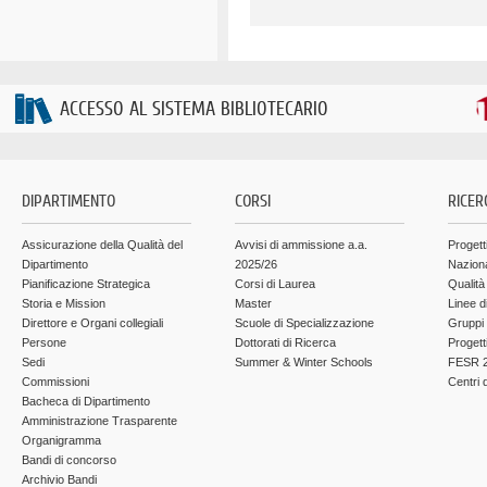
ACCESSO AL SISTEMA BIBLIOTECARIO
DIPARTIMENTO
CORSI
RICER
Assicurazione della Qualità del
Avvisi di ammissione a.a.
Progett
Dipartimento
2025/26
Nazion
Pianificazione Strategica
Corsi di Laurea
Qualità
Storia e Mission
Master
Linee d
Direttore e Organi collegiali
Scuole di Specializzazione
Gruppi 
Persone
Dottorati di Ricerca
Progett
Sedi
Summer & Winter Schools
FESR 2
Commissioni
Centri d
Bacheca di Dipartimento
Amministrazione Trasparente
Organigramma
Bandi di concorso
Archivio Bandi