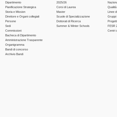
Dipartimento
2025/26
Nazion
Pianificazione Strategica
Corsi di Laurea
Qualità
Storia e Mission
Master
Linee d
Direttore e Organi collegiali
Scuole di Specializzazione
Gruppi 
Persone
Dottorati di Ricerca
Progett
Sedi
Summer & Winter Schools
FESR 2
Commissioni
Centri d
Bacheca di Dipartimento
Amministrazione Trasparente
Organigramma
Bandi di concorso
Archivio Bandi