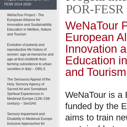
POR-FESR 
FESR 2014-2020
WeNaTour Project - The
European Alliance for
WeNaTour Pr
Innovation and Sustainability
Education in Welfare, Nature
European All
and Tourism
Innovation a
Evolution of puberty and
reproductive life history of
women: age-at-menarche and
Education in
age-at-first childbirth from
farming subsistence to urban
and Tourism
societies in Italy – GIRLS
The Sensuous Appeal of the
Holy. Sensory Agency of
Sacred Art and Somatised
WeNaTour is a 
Spiritual Experiences in
Medieval Europe (12th-15th
funded by the 
century) – SenSArt
Sensory Impairment and
aims to train ne
Disability in Medieval Europe:
Inclusive Approaches for