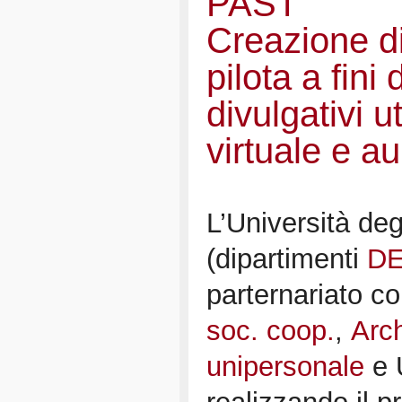
PAST
Creazione d
pilota a fini 
divulgativi u
virtuale e a
L’Università deg
(dipartimenti
DE
parternariato c
soc. coop.
,
Arch
unipersonale
e 