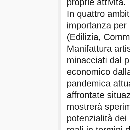
proprie attività.
In quattro ambit
importanza per 
(Edilizia, Comm
Manifattura arti
minacciati dal p
economico dalla
pandemica attua
affrontate situa
mostrerà speri
potenzialità dei 
reali in termini d