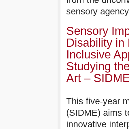
sensory agency
Sensory Imp
Disability i
Inclusive Ap
Studying th
Art – SIDM
This five-year m
(SIDME) aims t
innovative inte