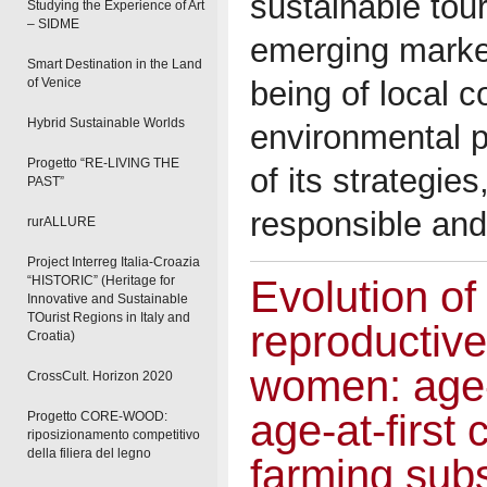
sustainable tou
Studying the Experience of Art
– SIDME
emerging market
Smart Destination in the Land
being of local 
of Venice
Hybrid Sustainable Worlds
environmental p
Progetto “RE-LIVING THE
of its strategie
PAST”
responsible and
rurALLURE
Project Interreg Italia-Croazia
Evolution of
“HISTORIC” (Heritage for
Innovative and Sustainable
TOurist Regions in Italy and
reproductive 
Croatia)
women: age
CrossCult. Horizon 2020
age-at-first 
Progetto CORE-WOOD:
riposizionamento competitivo
della filiera del legno
farming sub