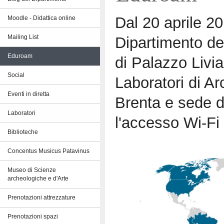
Dal 20 aprile 20
Moodle - Didattica online
Dipartimento dei
Mailing List
Eduroam
di Palazzo Livi
Social
Laboratori di Ar
Eventi in diretta
Brenta e sede di
Laboratori
l'accesso Wi-F
Biblioteche
Concentus Musicus Patavinus
Museo di Scienze
archeologiche e d'Arte
Prenotazioni attrezzature
Prenotazioni spazi