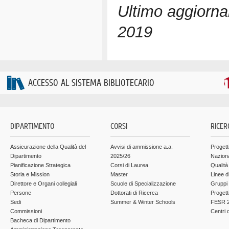
Ultimo aggiorn
2019
ACCESSO AL SISTEMA BIBLIOTECARIO
DIPARTIMENTO
CORSI
RICER
Assicurazione della Qualità del
Avvisi di ammissione a.a.
Progett
Dipartimento
2025/26
Nazion
Pianificazione Strategica
Corsi di Laurea
Qualità
Storia e Mission
Master
Linee d
Direttore e Organi collegiali
Scuole di Specializzazione
Gruppi 
Persone
Dottorati di Ricerca
Progett
Sedi
Summer & Winter Schools
FESR 2
Commissioni
Centri d
Bacheca di Dipartimento