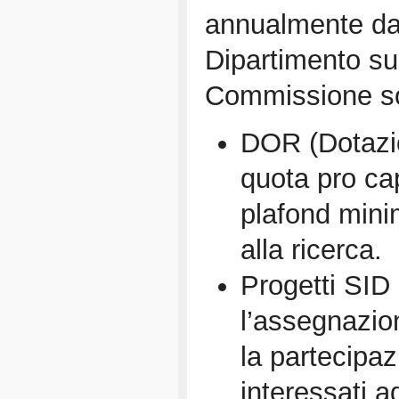
annualmente dal
Dipartimento su
Commissione son
DOR (Dotazio
quota pro cap
plafond min
alla ricerca.
Progetti SID
l’assegnazio
la partecipaz
interessati a