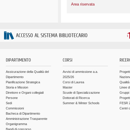
Area riservata
ACCESSO AL SISTEMA BIBLIOTECARIO
DIPARTIMENTO
CORSI
RICER
Assicurazione della Qualità del
Avvisi di ammissione a.a.
Progett
Dipartimento
2025/26
Nazion
Pianificazione Strategica
Corsi di Laurea
Qualità
Storia e Mission
Master
Linee d
Direttore e Organi collegiali
Scuole di Specializzazione
Gruppi 
Persone
Dottorati di Ricerca
Progett
Sedi
Summer & Winter Schools
FESR 2
Commissioni
Centri d
Bacheca di Dipartimento
Amministrazione Trasparente
Organigramma
Bandi di concorso