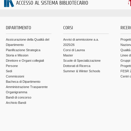
ACCESSO AL SISTEMA BIBLIOTECARIO
DIPARTIMENTO
CORSI
RICER
Assicurazione della Qualità del
Avvisi di ammissione a.a.
Progett
Dipartimento
2025/26
Nazion
Pianificazione Strategica
Corsi di Laurea
Qualità
Storia e Mission
Master
Linee d
Direttore e Organi collegiali
Scuole di Specializzazione
Gruppi 
Persone
Dottorati di Ricerca
Progett
Sedi
Summer & Winter Schools
FESR 2
Commissioni
Centri d
Bacheca di Dipartimento
Amministrazione Trasparente
Organigramma
Bandi di concorso
Archivio Bandi