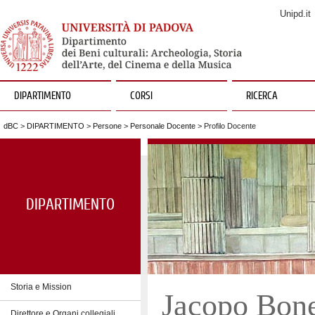
Unipd.it
DIPARTIMENTO
CORSI
RICERCA
dBC
>
DIPARTIMENTO
>
Persone
>
Personale Docente
> Profilo Docente
DIPARTIMENTO
Storia e Mission
Jacopo Bone
Direttore e Organi collegiali