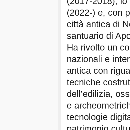
(2017-2018), lo
(2022-) e, con p
città antica di 
santuario di Apo
Ha rivolto un c
nazionali e inter
antica con rigua
tecniche costru
dell’edilizia, o
e archeometriche
tecnologie digit
patrimonio cultu