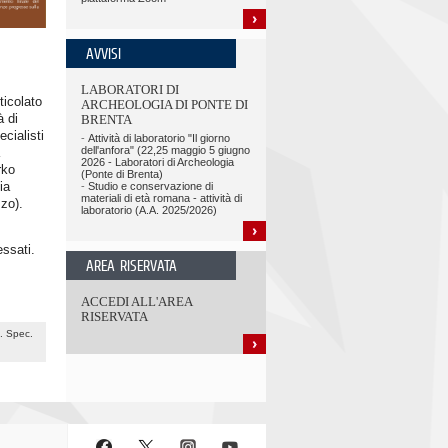
AVVISI
LABORATORI DI
ticolato
ARCHEOLOGIA DI PONTE DI
à di
BRENTA
cialisti
-
Attività di laboratorio "Il giorno
dell'anfora" (22,25 maggio 5 giugno
2026 - Laboratori di Archeologia
rko
(Ponte di Brenta)
ia
-
Studio e conservazione di
materiali di età romana - attività di
zo).
laboratorio (A.A. 2025/2026)
essati.
AREA RISERVATA
ACCEDI ALL'AREA
RISERVATA
. Spec.