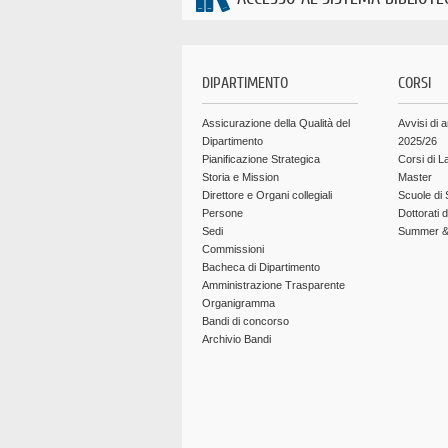
DIPARTIMENTO
CORSI
Assicurazione della Qualità del
Avvisi di 
Dipartimento
2025/26
Pianificazione Strategica
Corsi di L
Storia e Mission
Master
Direttore e Organi collegiali
Scuole di 
Persone
Dottorati 
Sedi
Summer & 
Commissioni
Bacheca di Dipartimento
Amministrazione Trasparente
Organigramma
Bandi di concorso
Archivio Bandi