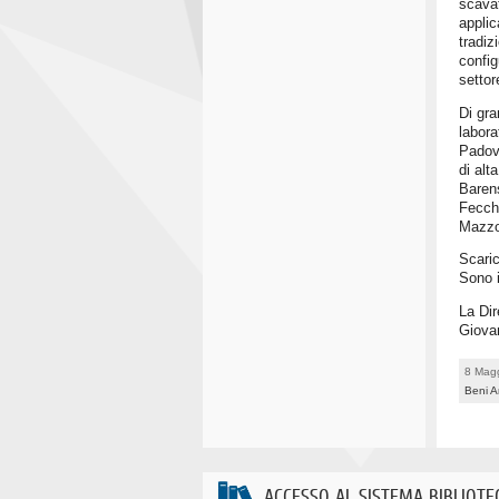
scava
applic
tradiz
config
settor
Di gra
labora
Padova
di alt
Baren
Fecch
Mazzoc
Scari
Sono i
La Dir
Giov
8 Mag
Beni A
ACCESSO AL SISTEMA BIBLIOTE