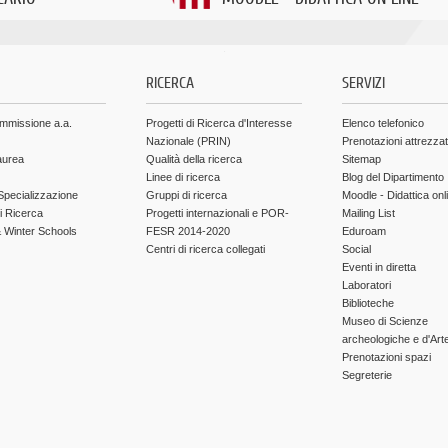
.
RICERCA
SERVIZI
ammissione a.a.
Progetti di Ricerca d'Interesse
Elenco telefonico
Nazionale (PRIN)
Prenotazioni attrezza
aurea
Qualità della ricerca
Sitemap
Linee di ricerca
Blog del Dipartimento
Specializzazione
Gruppi di ricerca
Moodle - Didattica onl
di Ricerca
Progetti internazionali e POR-
Mailing List
Winter Schools
FESR 2014-2020
Eduroam
Centri di ricerca collegati
Social
Eventi in diretta
Laboratori
Biblioteche
Museo di Scienze
archeologiche e d'Art
Prenotazioni spazi
Segreterie