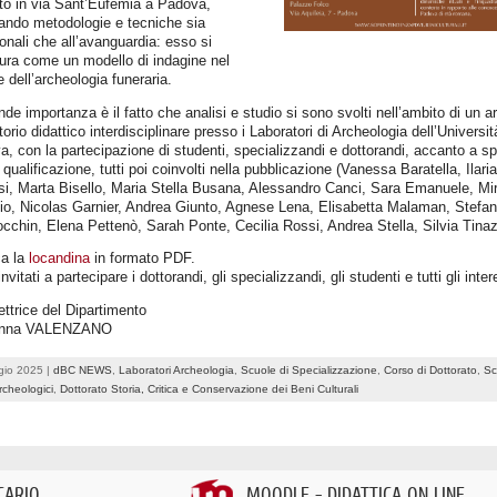
to in via Sant’Eufemia a Padova,
ando metodologie e tecniche sia
ionali che all’avanguardia: esso si
ura come un modello di indagine nel
e dell’archeologia funeraria.
nde importanza è il fatto che analisi e studio si sono svolti nell’ambito di un ar
torio didattico interdisciplinare presso i Laboratori di Archeologia dell’Universit
, con la partecipazione di studenti, specializzandi e dottorandi, accanto a spe
a qualificazione, tutti poi coinvolti nella pubblicazione (Vanessa Baratella, Ilaria
si, Marta Bisello, Maria Stella Busana, Alessandro Canci, Sara Emanuele, Mi
io, Nicolas Garnier, Andrea Giunto, Agnese Lena, Elisabetta Malaman, Stefan
chin, Elena Pettenò, Sarah Ponte, Cecilia Rossi, Andrea Stella, Silvia Tinaz
ca la
locandina
in formato PDF.
nvitati a partecipare i dottorandi, gli specializzandi, gli studenti e tutti gli inter
ettrice del Dipartimento
anna VALENZANO
gio 2025 |
dBC NEWS
,
Laboratori Archeologia
,
Scuole di Specializzazione
,
Corso di Dottorato
,
Sc
rcheologici
,
Dottorato Storia, Critica e Conservazione dei Beni Culturali
CARIO
MOODLE - DIDATTICA ON LINE