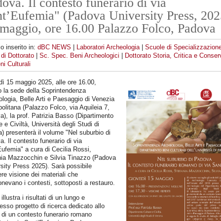
ova. Il contesto funerario di via
t’Eufemia" (Padova University Press, 202
maggio, ore 16.00 Palazzo Folco, Padova
lo inserito in:
dBC NEWS
|
Laboratori Archeologia
|
Scuole di Specializzazion
di Dottorato
|
Sc. Spec. Beni Archeologici
|
Dottorato Storia, Critica e Conse
ni Culturali
ì 15 maggio 2025, alle ore 16.00,
 la sede della Soprintendenza
logia, Belle Arti e Paesaggio di Venezia
olitana (Palazzo Folco, via Aquileia 7,
), la prof. Patrizia Basso (Dipartimento
e e Civiltà, Università degli Studi di
) presenterà il volume "Nel suburbio di
. Il contesto funerario di via
ufemia" a cura di Cecilia Rossi,
nia Mazzocchin e Silvia Tinazzo (Padova
sity Press 2025). Sarà possibile
re visione dei materiali che
evano i contesti, sottoposti a restauro.
o illustra i risultati di un lungo e
sso progetto di ricerca dedicato allo
 di un contesto funerario romano