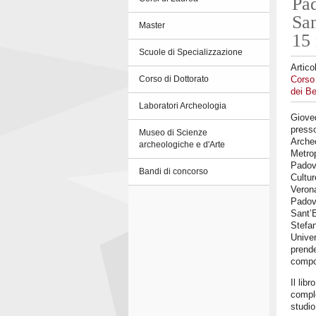
Pad
San
Master
15 
Scuole di Specializzazione
Artico
Corso 
Corso di Dottorato
dei Be
Laboratori Archeologia
Gioved
presso
Museo di Scienze
Archeo
archeologiche e d'Arte
Metrop
Padova
Bandi di concorso
Cultur
Verona
Padova
Sant’E
Stefa
Univer
prende
compon
Il libr
comple
studio