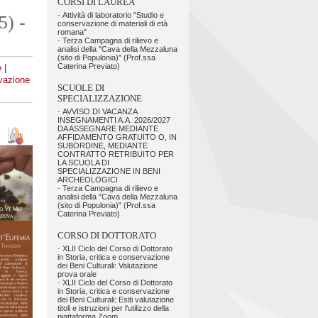
CORSI DI LAUREA
-
Attività di laboratorio "Studio e
5) -
conservazione di materiali di età
romana"
-
Terza Campagna di rilievo e
analisi della "Cava della Mezzaluna
(sito di Populonia)" (Prof.ssa
Caterina Previato)
e
|
rvazione
SCUOLE DI
SPECIALIZZAZIONE
-
AVVISO DI VACANZA
INSEGNAMENTI A.A. 2026/2027
DA ASSEGNARE MEDIANTE
AFFIDAMENTO GRATUITO O, IN
SUBORDINE, MEDIANTE
CONTRATTO RETRIBUITO PER
LA SCUOLA DI
SPECIALIZZAZIONE IN BENI
ARCHEOLOGICI
-
Terza Campagna di rilievo e
analisi della "Cava della Mezzaluna
(sito di Populonia)" (Prof.ssa
Caterina Previato)
CORSO DI DOTTORATO
-
XLII Ciclo del Corso di Dottorato
in Storia, critica e conservazione
dei Beni Culturali: Valutazione
prova orale
-
XLII Ciclo del Corso di Dottorato
in Storia, critica e conservazione
dei Beni Culturali: Esiti valutazione
titoli e istruzioni per l'utilizzo della
piattaforma Zoom