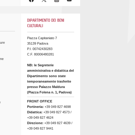
DIPARTIMENTO DEI BENI
CULTURALI
Piazza Capitaniato 7
ture
35139 Padova
P.I. 00742430283
C.F. 80006480281
ine
NB: le Segreterie
amministrativa e didattica del
Dipartimento sono state
temporaneamente trasferite
presso Palazzo Maldura
(Piazza Folena n. 1, Padova)
FRONT OFFICE
e
Portineria:
+39 049 827 4698
Didattica:
+39 049 827 4573 /
+39 049 827 4624
Direzione:
+39 049 827 4639 /
+39 049 827 9441