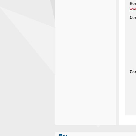
Hom
www
Cor
Cor