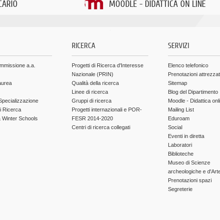
CARIO
MOODLE - DIDATTICA ON LINE
.
RICERCA
SERVIZI
ammissione a.a.
Progetti di Ricerca d'Interesse
Elenco telefonico
Nazionale (PRIN)
Prenotazioni attrezza
aurea
Qualità della ricerca
Sitemap
Linee di ricerca
Blog del Dipartimento
Specializzazione
Gruppi di ricerca
Moodle - Didattica onl
di Ricerca
Progetti internazionali e POR-
Mailing List
Winter Schools
FESR 2014-2020
Eduroam
Centri di ricerca collegati
Social
Eventi in diretta
Laboratori
Biblioteche
Museo di Scienze
archeologiche e d'Art
Prenotazioni spazi
Segreterie