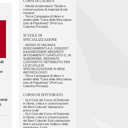
CORSI DI LAUREA
-
Attività di laboratorio "Studio e
conservazione di materiali di età
romana"
-
Terza Campagna di rilievo e
analisi della "Cava della Mezzaluna
(sito di Populonia)" (Prof.ssa
Caterina Previato)
SCUOLE DI
SPECIALIZZAZIONE
-
AVVISO DI VACANZA
INSEGNAMENTI A.A. 2026/2027
DA ASSEGNARE MEDIANTE
AFFIDAMENTO GRATUITO O, IN
SUBORDINE, MEDIANTE
 di
CONTRATTO RETRIBUITO PER
LA SCUOLA DI
SPECIALIZZAZIONE IN BENI
ei
ARCHEOLOGICI
-
Terza Campagna di rilievo e
analisi della "Cava della Mezzaluna
(sito di Populonia)" (Prof.ssa
Caterina Previato)
CORSO DI DOTTORATO
corsi
-
XLII Ciclo del Corso di Dottorato
in Storia, critica e conservazione
i
dei Beni Culturali: Valutazione
prova orale
-
XLII Ciclo del Corso di Dottorato
in Storia, critica e conservazione
dei Beni Culturali: Esiti valutazione
titoli e istruzioni per l'utilizzo della
piattaforma Zoom