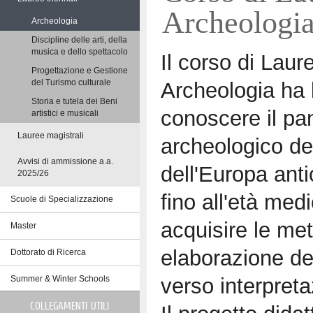
Archeologi
Archeologia
Discipline delle arti, della
musica e dello spettacolo
Il corso di Laur
Progettazione e Gestione
Archeologia ha l'
del Turismo culturale
Storia e tutela dei Beni
conoscere il pa
artistici e musicali
Lauree magistrali
archeologico de
Avvisi di ammissione a.a.
dell'Europa antic
2025/26
fino all'età medi
Scuole di Specializzazione
acquisire le met
Master
elaborazione dei
Dottorato di Ricerca
verso interpretaz
Summer & Winter Schools
COLLEGAMENTI UTILI