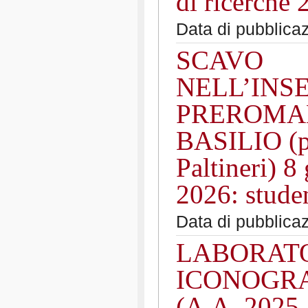
di ricerche 
Data di pubblica
SCAVO
NELL’INS
PREROMAN
BASILIO (pr
Paltineri) 8
2026: studen
Data di pubblica
LABORATO
ICONOGRA
(A.A. 2025