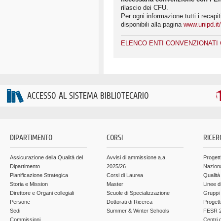
rilascio dei CFU.
Per ogni informazione tutti i recapit
disponibili alla pagina
www.unipd.it
ELENCO ENTI CONVENZIONATI CdL
ACCESSO AL SISTEMA BIBLIOTECARIO
DIPARTIMENTO
CORSI
RICER
Assicurazione della Qualità del
Avvisi di ammissione a.a.
Progett
Dipartimento
2025/26
Nazion
Pianificazione Strategica
Corsi di Laurea
Qualità
Storia e Mission
Master
Linee d
Direttore e Organi collegiali
Scuole di Specializzazione
Gruppi 
Persone
Dottorati di Ricerca
Progett
Sedi
Summer & Winter Schools
FESR 2
Commissioni
Centri d