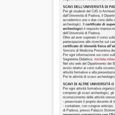
SCAVI DELL’UNIVERSITÀ DI PA
Per gli studenti del CdS in Archeolo
dall’Università di Padova, il Dipart
accademico uno o due corsi della du
archeologici. Il
certificato di sup
archeologici
è requisito imprescind
dell’Università di Padova.
Oltre ad aver superato il corso sull
partecipazione alle ricerche sul c
certificato di idoneità fisica all’
Servizio di Medicina Preventiva dei
Per ogni informazione sui corsi sull
Segreteria Didattica:
michela.milan
Nel sito web del Dipartimento dei B
avvisi relativi ai corsi sulla sicure
attività formative e alla presentaz
Per le attività di scavo archeologic
SCAVI DI ALTRE UNIVERSITÀ O 
Per ogni attività formativa organizzat
compresi gli scavi archeologici, gli
riconoscimento delle attività stess
- preavvisare il proprio docente di r
- contattare, con congruo anticipo, 
di Padova, presso Palazzo Storione, 
necessaria convenzione con l’En