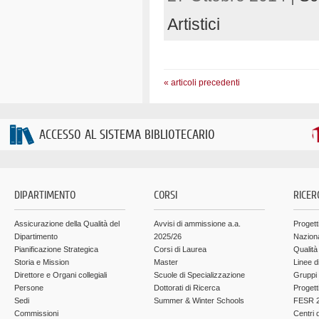
Artistici
« articoli precedenti
ACCESSO AL SISTEMA BIBLIOTECARIO
DIPARTIMENTO
CORSI
RICER
Assicurazione della Qualità del
Avvisi di ammissione a.a.
Progett
Dipartimento
2025/26
Nazion
Pianificazione Strategica
Corsi di Laurea
Qualità
Storia e Mission
Master
Linee d
Direttore e Organi collegiali
Scuole di Specializzazione
Gruppi 
Persone
Dottorati di Ricerca
Progett
Sedi
Summer & Winter Schools
FESR 2
Commissioni
Centri d