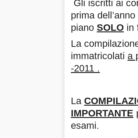
Gli iscritti ai c
prima dell’anno
piano
SOLO
in 
La compilazione 
immatricolati
a 
-2011 .
La
COMPILAZI
IMPORTANTE
p
esami.