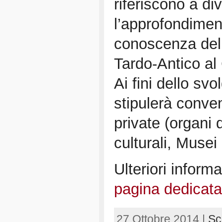
riferiscono a di
l’approfondiment
conoscenza del p
Tardo-Antico a
Ai fini dello sv
stipulerà conven
private (organi d
culturali, Musei
Ulteriori infor
pagina dedicata 
27 Ottobre 2014 |
Sc