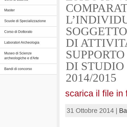
COMPARAT
Master
L’INDIVIDU
Scuole di Specializzazione
SOGGETTO
Corso di Dottorato
DI ATTIVI
Laboratori Archeologia
SUPPORTO 
Museo di Scienze
archeologiche e d'Arte
DI STUDIO
Bandi di concorso
2014/2015
scarica il file 
31 Ottobre 2014 |
Ba