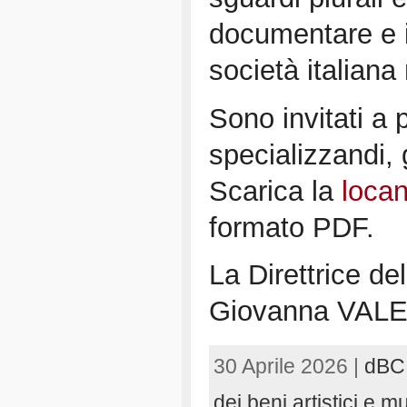
documentare e i
società italian
Sono invitati a p
specializzandi, g
Scarica la
loca
formato PDF.
La Direttrice de
Giovanna VAL
30 Aprile 2026 |
dBC
dei beni artistici e mu