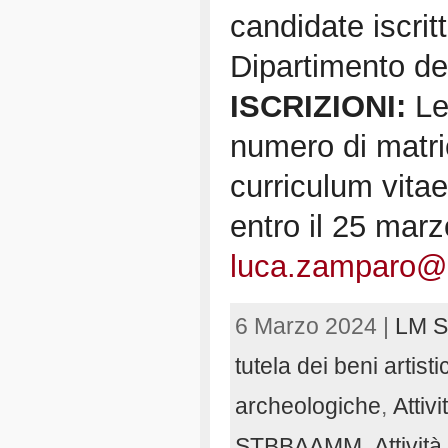
candidate iscritt
Dipartimento dei
ISCRIZIONI:
Le
numero di matri
curriculum vita
entro il 25 marz
luca.zamparo@u
6 Marzo 2024 |
LM St
tutela dei beni artisti
archeologiche
,
Attiv
STBBAAMM
,
Attivit