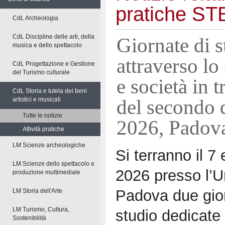
pratiche 
CdL Archeologia
CdL Discipline delle arti, della
Giornate di s
musica e dello spettacolo
attraverso lo
CdL Progettazione e Gestione
del Turismo culturale
e società in 
CdL Storia e tutela dei beni
del secondo 
artistici e musicali
Tutte le notizie
2026, Padov
Attività pratiche
LM Scienze archeologiche
Si terranno il 7
LM Scienze dello spettacolo e
2026 presso l’Un
produzione multimediale
Padova due gior
LM Storia dell'Arte
LM Turismo, Cultura,
studio dedicate 
Sostenibilità