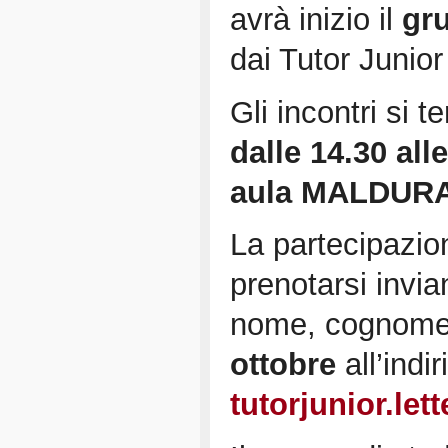
avrà inizio il
gru
dai Tutor Junior
Gli incontri si 
dalle 14.30 all
aula MALDURA
La partecipazio
prenotarsi invia
nome, cognome 
ottobre
all’indir
tutorjunior.let