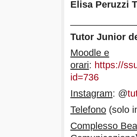
Elisa Peruzzi 
____________
Tutor Junior d
Moodle e
orari
:
https://ss
id=736
Instagram
: @
tu
Telefono
(solo i
Complesso Beat