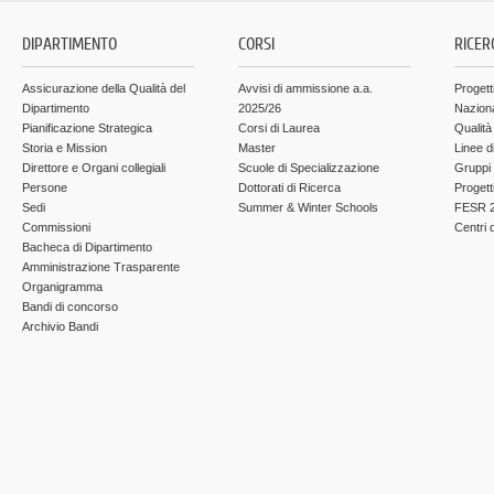
DIPARTIMENTO
CORSI
RICER
Assicurazione della Qualità del
Avvisi di ammissione a.a.
Progett
Dipartimento
2025/26
Nazion
Pianificazione Strategica
Corsi di Laurea
Qualità
Storia e Mission
Master
Linee d
Direttore e Organi collegiali
Scuole di Specializzazione
Gruppi 
Persone
Dottorati di Ricerca
Progett
Sedi
Summer & Winter Schools
FESR 2
Commissioni
Centri d
Bacheca di Dipartimento
Amministrazione Trasparente
Organigramma
Bandi di concorso
Archivio Bandi