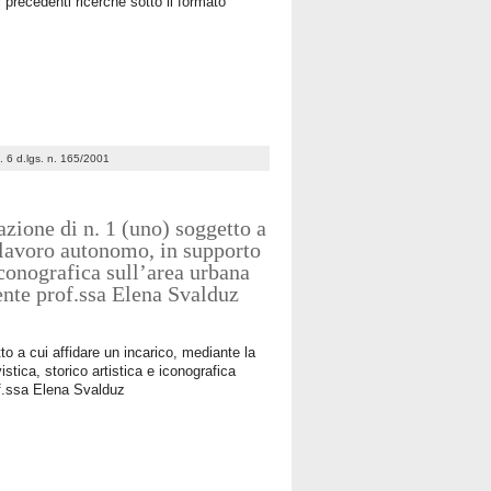
i precedenti ricerche sotto il formato
 c. 6 d.lgs. n. 165/2001
zione di n. 1 (uno) soggetto a
i lavoro autonomo, in supporto
 iconografica sull’area urbana
ente prof.ssa Elena Svalduz
o a cui affidare un incarico, mediante la
istica, storico artistica e iconografica
of.ssa Elena Svalduz