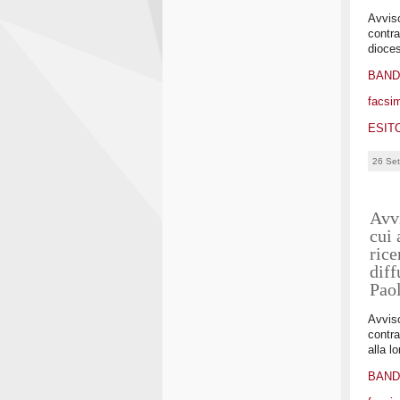
Avviso
contra
dioces
BAN
facsim
ESIT
26 Se
Avvi
cui 
rice
diff
Pao
Avviso
contra
alla l
BAN