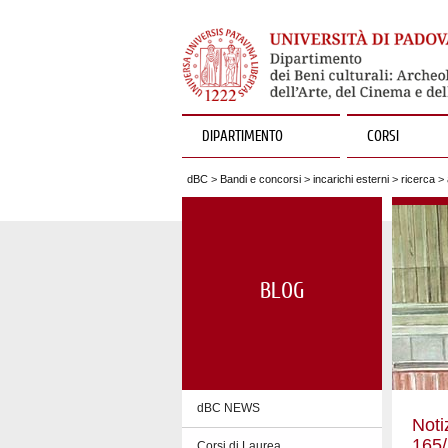
DIPARTIMENTO
CORSI
dBC
>
Bandi e concorsi
>
incarichi esterni
>
ricerca
> 
BLOG
dBC NEWS
Noti
165
Corsi di Laurea