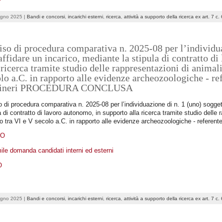
ugno 2025 |
Bandi e concorsi
,
incarichi esterni
,
ricerca
,
attività a supporto della ricerca ex art. 7 c
so di procedura comparativa n. 2025-08 per l’individua
affidare un incarico, mediante la stipula di contratto d
 ricerca tramite studio delle rappresentazioni di animal
lo a.C. in rapporto alle evidenze archeozoologiche - ref
tineri PROCEDURA CONCLUSA
 di procedura comparativa n. 2025-08 per l’individuazione di n. 1 (uno) soggett
a di contratto di lavoro autonomo, in supporto alla ricerca tramite studio delle 
 tra VI e V secolo a.C. in rapporto alle evidenze archeozoologiche - referente 
DO
ile domanda candidati interni ed esterni
O
ugno 2025 |
Bandi e concorsi
,
incarichi esterni
,
ricerca
,
attività a supporto della ricerca ex art. 7 c