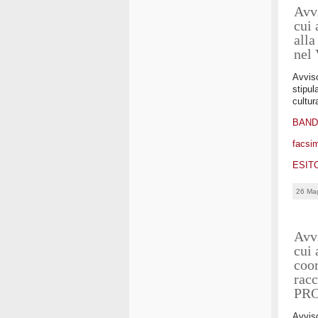
Avvi
cui 
alla
nel
Avviso
stipul
cultur
BAN
facsim
ESIT
26 Ma
Avvi
cui 
coor
racc
PR
Avviso