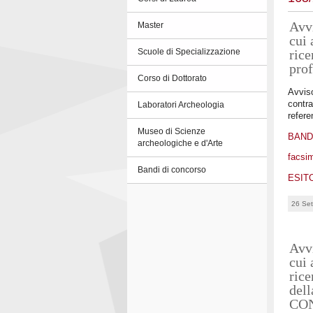
Avvi
Master
cui 
rice
Scuole di Specializzazione
pro
Corso di Dottorato
Avviso
contra
Laboratori Archeologia
refere
Museo di Scienze
BAN
archeologiche e d'Arte
facsim
Bandi di concorso
ESIT
26 Se
Avvi
cui 
rice
del
CO