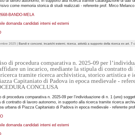
tto di lavoro autonomo, in supporto alla ricerca tramite catalogazione di dati d
isivo come memoria storica di studi realizzati - referente prof. Mirco Melanco
-2668-BANDO-MELA
ile domanda candidati interni ed esterni
O
embre 2025 |
Bandi e concorsi
,
incarichi esterni
,
ricerca
,
attività a supporto della ricerca ex art. 7
so di procedura comparativa n. 2025-09 per l’individua
affidare un incarico, mediante la stipula di contratto d
 ricerca tramite ricerca archivistica, storico artistica e
iazza Capitaniato di Padova in epoca medievale - refer
OCEDURA CONCLUSA
 di procedura comparativa n. 2025-09 per l’individuazione di n. 1 (uno) soggett
a di contratto di lavoro autonomo, in supporto alla ricerca tramite ricerca archiv
rea urbana di Piazza Capitaniato di Padova in epoca medievale - referente pr
DO
ile domanda candidati interni ed esterni
O