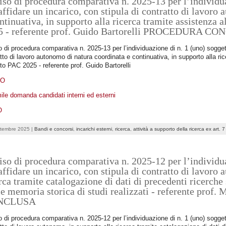
so di procedura comparativa n. 2025-13 per l’individua
affidare un incarico, con stipula di contratto di lavoro
ntinuativa, in supporto alla ricerca tramite assistenza 
5 - referente prof. Guido Bartorelli PROCEDURA C
 di procedura comparativa n. 2025-13 per l’individuazione di n. 1 (uno) soggett
tto di lavoro autonomo di natura coordinata e continuativa, in supporto alla ric
to PAC 2025 - referente prof. Guido Bartorelli
DO
ile domanda candidati interni ed esterni
O
ttembre 2025 |
Bandi e concorsi
,
incarichi esterni
,
ricerca
,
attività a supporto della ricerca ex art. 
so di procedura comparativa n. 2025-12 per l’individua
affidare un incarico, con stipula di contratto di lavoro
rca tramite catalogazione di dati di precedenti ricerche
e memoria storica di studi realizzati - referente pr
NCLUSA
 di procedura comparativa n. 2025-12 per l’individuazione di n. 1 (uno) soggett