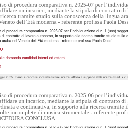
so di procedura comparativa n. 2025-07 per l’individua
affidare un incarico, mediante la stipula di contratto d
 ricerca tramite studio sulla conoscenza della lingua ara
 Veneto dell’Età moderna - referente prof.ssa Pao
 di procedura comparativa n. 2025-07 per l’individuazione di n. 1 (uno) soggett
a di contratto di lavoro autonomo, in supporto alla ricerca tramite studio sulla 
a araba nel Veneto dell’Età moderna - referente prof.ssa Paola Dessì
DO
ile domanda candidati interni ed esterni
O
ggio 2025 |
Bandi e concorsi
,
incarichi esterni
,
ricerca
,
attività a supporto della ricerca ex art. 7 c
so di procedura comparativa n. 2025-06 per l’individua
affidare un incarico, mediante la stipula di contratto d
dinata e continuativa, in supporto alla ricerca tramite 
olte incomplete di musica strumentale - referente prof.
OCEDURA CONCLUSA
 di procedura comparativa n. 2025-06 per l’individuazione di n. 1 (uno) soggett