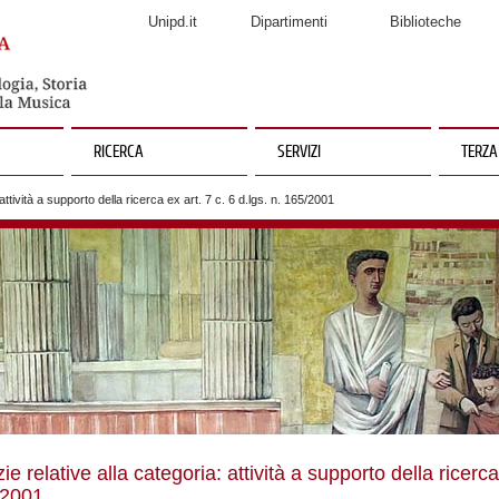
Unipd.it
Dipartimenti
Biblioteche
RICERCA
SERVIZI
TERZA
attività a supporto della ricerca ex art. 7 c. 6 d.lgs. n. 165/2001
zie relative alla categoria: attività a supporto della ricerca 
/2001