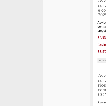
Avvi
cui 
e co
202
Avviso
contra
proget
BAN
facsim
ESIT
26 Se
Avvi
cui 
rice
com
CO
Avviso