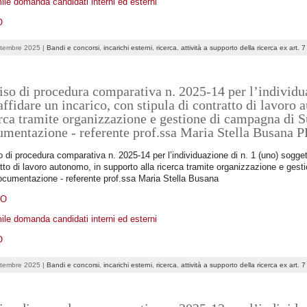
ile domanda candidati interni ed esterni
O
ttembre 2025 |
Bandi e concorsi
,
incarichi esterni
,
ricerca
,
attività a supporto della ricerca ex art. 
so di procedura comparativa n. 2025-14 per l’individua
affidare un incarico, con stipula di contratto di lavoro
rca tramite organizzazione e gestione di campagna di S
umentazione - referente prof.ssa Maria Stella Bu
 di procedura comparativa n. 2025-14 per l’individuazione di n. 1 (uno) soggett
tto di lavoro autonomo, in supporto alla ricerca tramite organizzazione e ges
ocumentazione - referente prof.ssa Maria Stella Busana
DO
ile domanda candidati interni ed esterni
O
ttembre 2025 |
Bandi e concorsi
,
incarichi esterni
,
ricerca
,
attività a supporto della ricerca ex art. 