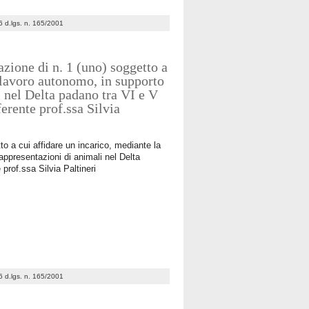
. 6 d.lgs. n. 165/2001
zione di n. 1 (uno) soggetto a
i lavoro autonomo, in supporto
i nel Delta padano tra VI e V
erente prof.ssa Silvia
o a cui affidare un incarico, mediante la
rappresentazioni di animali nel Delta
prof.ssa Silvia Paltineri
. 6 d.lgs. n. 165/2001