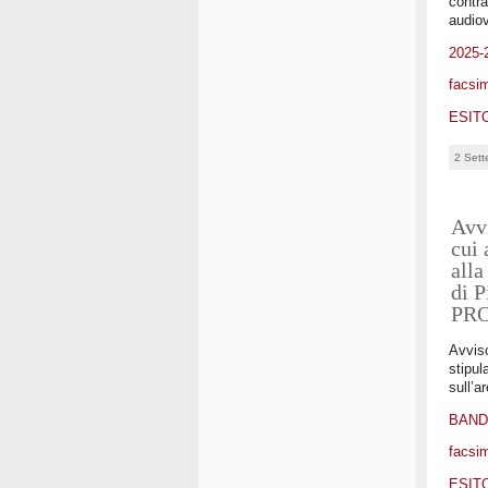
contra
audiov
2025
facsim
ESIT
2 Sett
Avvi
cui 
alla
di P
PR
Avviso
stipul
sull’a
BAN
facsim
ESIT