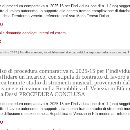
 di procedura comparativa n. 2025-16 per l’individuazione di n. 1 (uno) soggett
tto di lavoro autonomo, in supporto alla ricerca tramite compilazione di databa
i della Terraferma veneta - referente prof.ssa Maria Teresa Dolso
DO
ile domanda candidati interni ed esterni
O
ttembre 2025 |
Bandi e concorsi
,
incarichi esterni
,
ricerca
,
attività a supporto della ricerca ex art. 
so di procedura comparativa n. 2025-15 per l’individua
affidare un incarico, con stipula di contratto di lavoro
rca tramite studio di strumenti musicali provenienti dall
usione e ricezione nella Repubblica di Venezia in Età m
la Dessì PROCEDURA CONCLUSA
 di procedura comparativa n. 2025-15 per l’individuazione di n. 1 (uno) soggett
tto di lavoro autonomo, in supporto alla ricerca tramite studio di strumenti musi
oro diffusione e ricezione nella Repubblica di Venezia in Età moderna - refere
DO