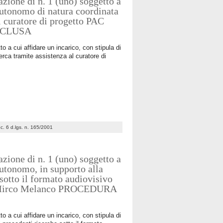
zione di n. 1 (uno) soggetto a
 autonomo di natura coordinata
al curatore di progetto PAC
ONCLUSA
o a cui affidare un incarico, con stipula di
erca tramite assistenza al curatore di
7 c. 6 d.lgs. n. 165/2001
zione di n. 1 (uno) soggetto a
 autonomo, in supporto alla
 sotto il formato audiovisivo
of. Mirco Melanco PROCEDURA
o a cui affidare un incarico, con stipula di