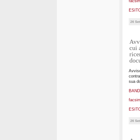
facsim
ESIT
26 Se
Avvi
cui 
rice
doc
Avviso
contra
sua d
BAN
facsim
ESIT
26 Se