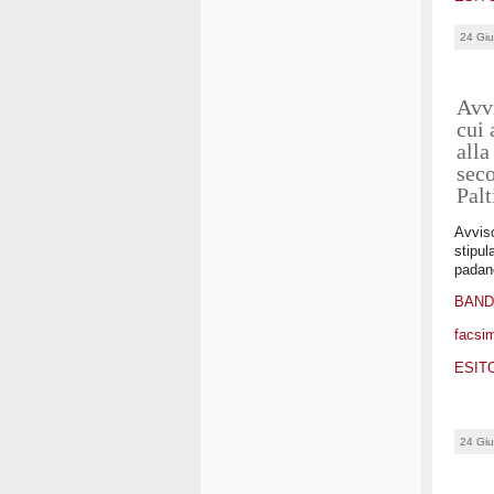
24 Gi
Avvi
cui 
alla
seco
Pal
Avviso
stipul
padano
BAN
facsim
ESIT
24 Gi