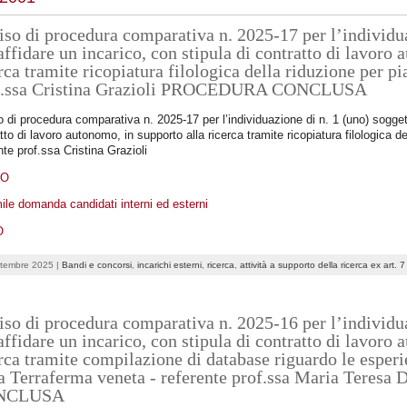
so di procedura comparativa n. 2025-17 per l’individua
affidare un incarico, con stipula di contratto di lavoro
rca tramite ricopiatura filologica della riduzione per pi
f.ssa Cristina Grazioli PROCEDURA CONCLUSA
 di procedura comparativa n. 2025-17 per l’individuazione di n. 1 (uno) soggett
tto di lavoro autonomo, in supporto alla ricerca tramite ricopiatura filologica de
nte prof.ssa Cristina Grazioli
DO
ile domanda candidati interni ed esterni
O
ttembre 2025 |
Bandi e concorsi
,
incarichi esterni
,
ricerca
,
attività a supporto della ricerca ex art. 
so di procedura comparativa n. 2025-16 per l’individua
affidare un incarico, con stipula di contratto di lavoro
rca tramite compilazione di database riguardo le esperi
la Terraferma veneta - referente prof.ssa Maria Ter
NCLUSA