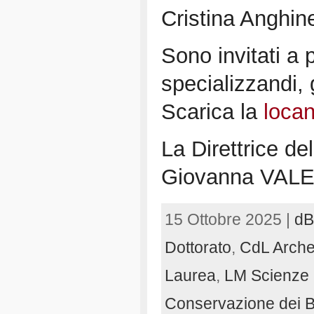
Cristina Anghin
Sono invitati a p
specializzandi, g
Scarica la
loca
La Direttrice de
Giovanna VAL
15 Ottobre 2025 |
d
Dottorato
,
CdL Arche
Laurea
,
LM Scienze 
Conservazione dei Be