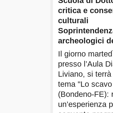
Scuola di Dotto
critica e cons
culturali
Soprintendenza
archeologici d
Il giorno marted
presso l’Aula D
Liviano, si terr
tema "Lo scavo d
(Bondeno-FE): ri
un’esperienza pi