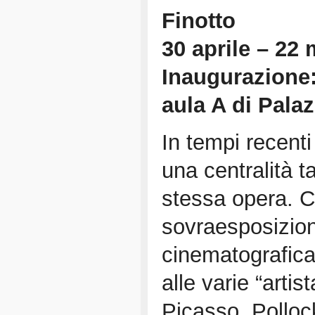
Finotto
30 aprile – 22
Inaugurazione:
aula A di Pala
In tempi recenti 
una centralità t
stessa opera. C
sovraesposizion
cinematografica.
alle varie “arti
Picasso, Polloc