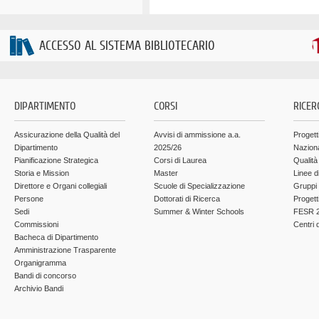
ACCESSO AL SISTEMA BIBLIOTECARIO
DIPARTIMENTO
CORSI
RICER
Assicurazione della Qualità del
Avvisi di ammissione a.a.
Progett
Dipartimento
2025/26
Nazion
Pianificazione Strategica
Corsi di Laurea
Qualità
Storia e Mission
Master
Linee d
Direttore e Organi collegiali
Scuole di Specializzazione
Gruppi 
Persone
Dottorati di Ricerca
Progett
Sedi
Summer & Winter Schools
FESR 2
Commissioni
Centri d
Bacheca di Dipartimento
Amministrazione Trasparente
Organigramma
Bandi di concorso
Archivio Bandi