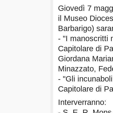
Giovedì 7 maggi
il Museo Dioce
Barbarigo) sara
- "I manoscritti 
Capitolare di P
Giordana Maria
Minazzato, Fede
- "Gli incunaboli
Capitolare di P
Interverranno:
- S. E. R. Mons