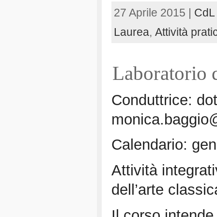
27 Aprile 2015 |
CdL 
Laurea
,
Attività pr
Laboratorio d
Conduttrice: do
monica.baggio@
Calendario: gen
Attività integrat
dell’arte classi
Il corso intende