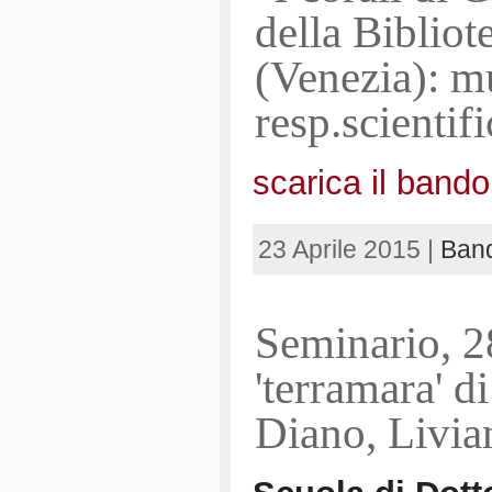
della Biblio
(Venezia): mu
resp.scientif
scarica il bando
23 Aprile 2015 |
Band
Seminario, 2
'terramara' d
Diano, Livia