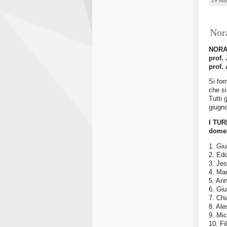
29 Ma
Nora
NORA
prof. 
prof.
Si for
che si
Tutti 
giugno
I TU
domen
1. Giu
2. Ed
3. Jes
4. Ma
5. An
6. Giu
7. Chi
8. Ale
9. Mic
10. F