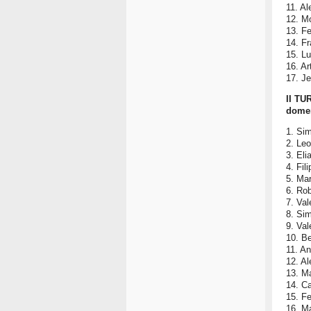
11. A
12. M
13. F
14. F
15. L
16. Ar
17. J
II TU
domen
1. Si
2. Le
3. Eli
4. Fil
5. Mar
6. Ro
7. Val
8. Sim
9. Val
10. B
11. A
12. A
13. Ma
14. Ca
15. Fe
16. M