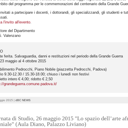
ambito del programma per le commemorazioni del centenario della Grande Guer
nvitati a partecipare i docenti, i dottorandi, gli specializzandi, gli studenti e tutt
ssati.
a l'invito all'evento
.
ettore del Dipartimento
G. Valenzano
FO
rte ferita. Salvaguardia, danni e restituzioni nel periodo della Grande Guerra
 23 maggio al 4 ottobre 2015
bilimento Pedrocchi, Piano Nobile (piazzetta Pedrocchi, Padova)
rio 9.30-12.30 / 15.30-18.00; chiuso i lunedì non festivi
lietto intero € 4,00; ridotto € 2,50
p://grandeguerra.comune.padova.it/
ggio 2015 |
dBC NEWS
nata di Studio, 26 maggio 2015 "Lo spazio dell’arte a
niale" (Aula Diano, Palazzo Liviano)