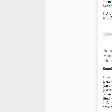
intere
Scaric
Il Dir
prof. 
27 Ma
Semi
Euro
Dia
Scuol
Il gio
Livia
(Unive
(Conse
organi
Studi 
in Cen
critic