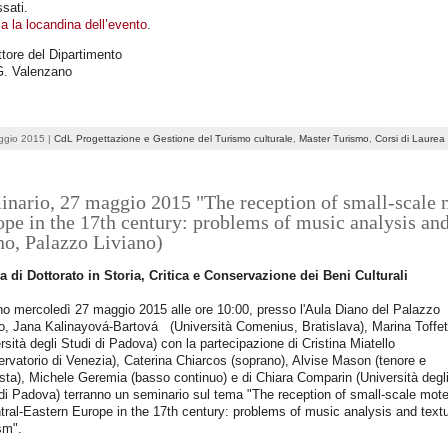
ssati.
a la locandina dell’evento
.
ettore del Dipartimento
G. Valenzano
ggio 2015 |
CdL Progettazione e Gestione del Turismo culturale
,
Master Turismo
,
Corsi di Laurea
nario, 27 maggio 2015 "The reception of small-scale m
pe in the 17th century: problems of music analysis and
no, Palazzo Liviano)
a di Dottorato in Storia, Critica e Conservazione dei Beni Culturali
rno mercoledì 27 maggio 2015 alle ore 10:00, presso l'Aula Diano del Palazzo
no, Jana Kalinayová-Bartová (Università Comenius, Bratislava), Marina Toff
rsità degli Studi di Padova) con la partecipazione di Cristina Miatello
rvatorio di Venezia), Caterina Chiarcos (soprano), Alvise Mason (tenore e
sta), Michele Geremia (basso continuo) e di Chiara Comparin (Università degl
di Padova) terranno un seminario sul tema "The reception of small-scale mot
tral-Eastern Europe in the 17th century: problems of music analysis and text
ism".