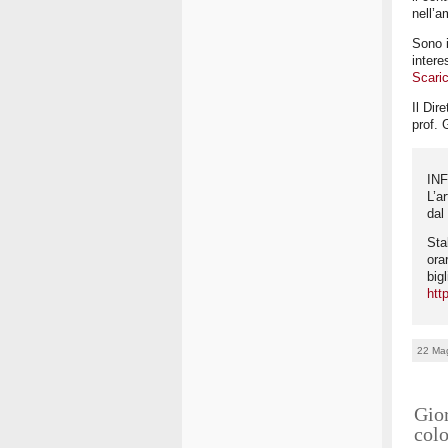
nell’
Sono i
intere
Scaric
Il Dir
prof. 
IN
L’a
dal
Sta
ora
big
htt
22 Ma
Gior
colo