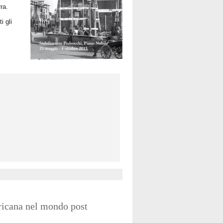
ra.
i gli
fricana nel mondo post