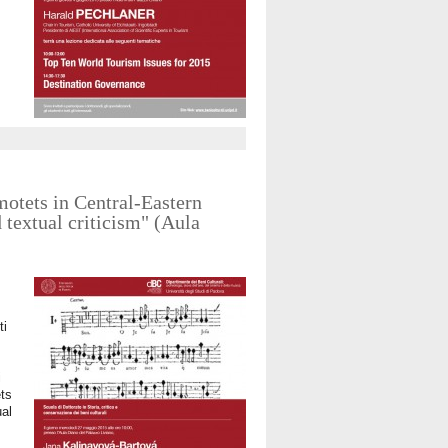
otets in Central-Eastern
 textual criticism" (Aula
etti
i
ets
ual