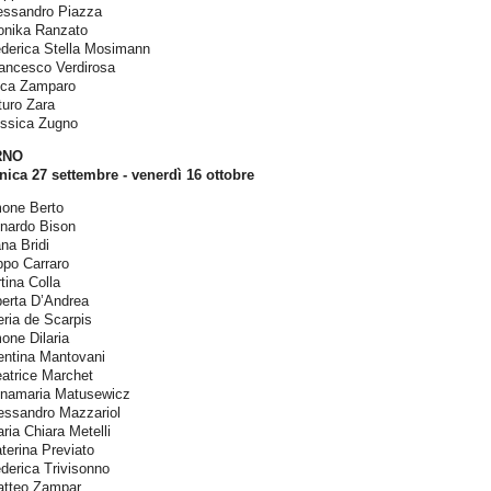
lessandro Piazza
onika Ranzato
ederica Stella Mosimann
rancesco Verdirosa
uca Zamparo
turo Zara
essica Zugno
RNO
ica 27 settembre - venerdì 16 ottobre
mone Berto
onardo Bison
ana Bridi
ippo Carraro
tina Colla
berta D’Andrea
eria de Scarpis
one Dilaria
entina Mantovani
eatrice Marchet
nnamaria Matusewicz
lessandro Mazzariol
ria Chiara Metelli
terina Previato
derica Trivisonno
atteo Zampar