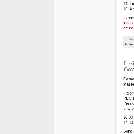
17. L
18. Ar
Inform
jacop
arturo
28 Ma
Archeo
Lez
Gov
Corso
Maste
Il gio
PECHLA
Presid
una le
10:00
14:30
Sono i