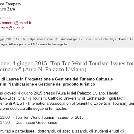
uca Zamparo
turo Zara
azioni:
o.bonetto@unipd.it
_zara@alice.it
ggio 2015 |
Scuole di Specializzazione
,
CdL Archeologia
,
Sc. Spec. Beni Archeologici
,
Corsi di L
logia
,
Attività pratiche LM Scienze Archeologiche
ione, 4 giugno 2015 "Top Ten World Tourism Issues for
ernance" (Aula N, Palazzo Liviano)
 di Laurea in Progettazione e Gestione del Turismo Culturale
r in Pianificazione e Gestione del prodotto turistico
rno giovedì 4 giugno 2015 presso l’Aula N del Palazzo Liviano, Harald
NER ( Chair in Tourism, Catholic University of Eichstaett- Ingolstadt;
ente di AIEST - International Association of Scientific Experts in Tourism) ter
zione dedicata alle seguenti tematiche:
-13:00 - Top Ten World Tourism Issues for 2015
-17:30 - Destination Governance
nvitati a partecipare i dottorandi, gli specializzandi, gli studenti e tutti gli