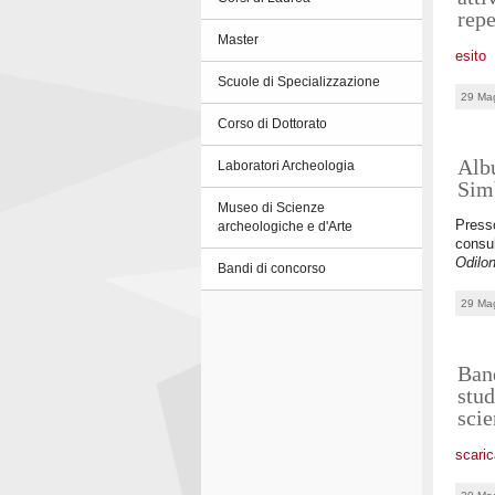
repe
Master
esito
Scuole di Specializzazione
29 Ma
Corso di Dottorato
Albu
Laboratori Archeologia
Sim
Museo di Scienze
Presso
archeologiche e d'Arte
consul
Odilo
Bandi di concorso
29 Ma
Band
stud
scie
scaric