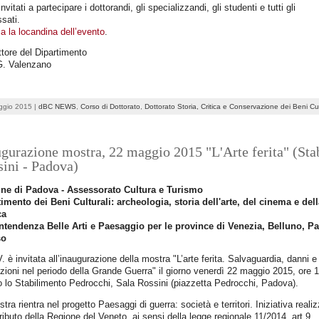
nvitati a partecipare i dottorandi, gli specializzandi, gli studenti e tutti gli
ssati.
a la locandina dell’evento
.
ettore del Dipartimento
G. Valenzano
ggio 2015 |
dBC NEWS
,
Corso di Dottorato
,
Dottorato Storia, Critica e Conservazione dei Beni Cul
gurazione mostra, 22 maggio 2015 "L'Arte ferita" (Sta
ini - Padova)
e di Padova - Assessorato Cultura e Turismo
imento dei Beni Culturali: archeologia, storia dell'arte, del cinema e del
ca
ntendenza Belle Arti e Paesaggio per le province di Venezia, Belluno, P
so
. è invitata all’inaugurazione della mostra "L’arte ferita. Salvaguardia, danni e
uzioni nel periodo della Grande Guerra" il giorno venerdì 22 maggio 2015, ore 
 lo Stabilimento Pedrocchi, Sala Rossini (piazzetta Pedrocchi, Padova).
tra rientra nel progetto Paesaggi di guerra: società e territori. Iniziativa reali
tributo della Regione del Veneto, ai sensi della legge regionale 11/2014, art.9,