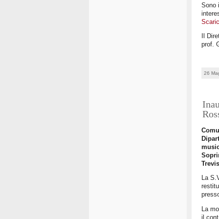
Sono i
intere
Scaric
Il Dir
prof. 
26 Ma
Inau
Ross
Comun
Dipart
musi
Sopri
Trevi
La S.V
restit
presso
La mos
il con