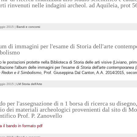
rti rinvenuti nelle indagini archeol. ad Aquileia, prot 
ggio 2015 |
Bandi e concorsi
m di immagini per l'esame di Storia dell'arte contemp
bolismo
 le postazioni protette nella Biblioteca di Storia delle arti visive (Liviano, primo
tazione l'album delle immagini per l'esame di
Storia dell'arte contemporanea (L
n Redon e il Simbolismo
, Prof. Giuseppina Dal Canton, A.A. 2014/2015, seco
ggio 2015 |
LM Storia dell'Arte
o per l'assegnazione di n 1 borsa di ricerca su disegno
io dei materiali archeologici provenienti dal sito di M
ntifico Prof. P. Zanovello
a il bando in formato pdf