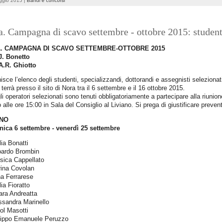
ggio 2015 |
Bandi e concorsi
. Campagna di scavo settembre - ottobre 2015: student
. CAMPAGNA DI SCAVO SETTEMBRE-OTTOBRE 2015
J. Bonetto
 A.R. Ghiotto
nisce l’elenco degli studenti, specializzandi, dottorandi e assegnisti seleziona
 terrà presso il sito di Nora tra il 6 settembre e il 16 ottobre 2015.
gli operatori selezionati sono tenuti obbligatoriamente a partecipare alla riunio
 alle ore 15:00 in Sala del Consiglio al Liviano. Si prega di giustificare prev
RNO
ica 6 settembre - venerdì 25 settembre
lia Bonatti
oardo Brombin
sica Cappellato
rina Covolan
na Ferrarese
lia Fioratto
ara Andreatta
ssandra Marinello
ol Masotti
ilippo Emanuele Peruzzo