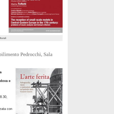
turali
bilimento Pedrocchi, Sala
la
adova e
18.30,
zzata con