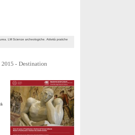
aurea
,
LM Scienze archeologiche
,
Attività pratiche
 2015 - Destination
rà