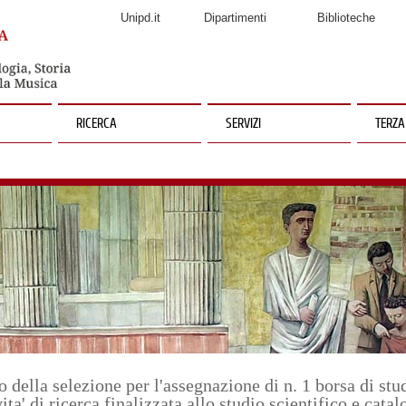
Unipd.it
Dipartimenti
Biblioteche
RICERCA
SERVIZI
TERZA
o della selezione per l'assegnazione di n. 1 borsa di st
vita' di ricerca finalizzata allo studio scientifico e cat