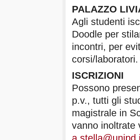
PALAZZO LIVIA
Agli studenti isc
Doodle per stila
incontri, per ev
corsi/laboratori.
ISCRIZIONI
Possono presen
p.v., tutti gli st
magistrale in S
vanno inoltrate v
a.stella@unipd.i