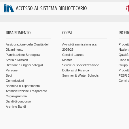
ACCESSO AL SISTEMA BIBLIOTECARIO
DIPARTIMENTO
CORSI
RICER
Assicurazione della Qualità del
Avvisi di ammissione a.a.
Progett
Dipartimento
2025/26
Nazion
Pianificazione Strategica
Corsi di Laurea
Qualità
Storia e Mission
Master
Linee d
Direttore e Organi collegiali
Scuole di Specializzazione
Gruppi 
Persone
Dottorati di Ricerca
Progett
Sedi
Summer & Winter Schools
FESR 2
Commissioni
Centri d
Bacheca di Dipartimento
Amministrazione Trasparente
Organigramma
Bandi di concorso
Archivio Bandi