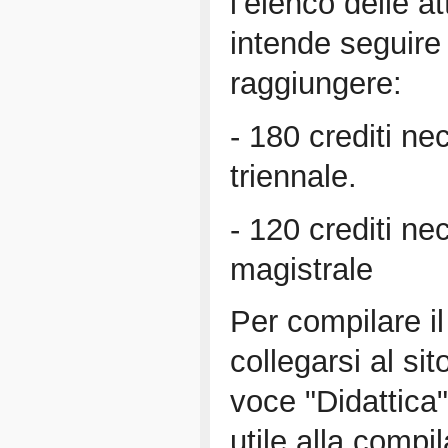
l’elenco delle a
intende seguire 
raggiungere:
- 180 crediti n
triennale.
- 120 crediti n
magistrale
Per compilare il
collegarsi al si
voce "Didattica"
utile alla compi