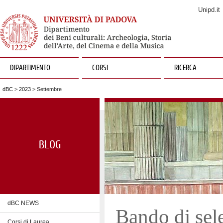
Unipd.it
DIPARTIMENTO
CORSI
RICERCA
dBC
>
2023
> Settembre
BLOG
dBC NEWS
Bando di sele
Corsi di Laurea