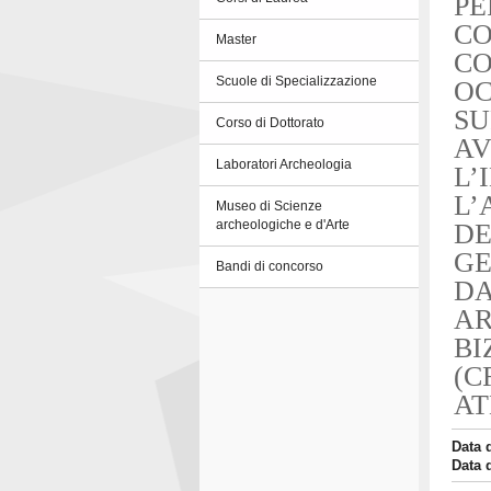
PE
CO
Master
CO
Scuole di Specializzazione
OC
SU
Corso di Dottorato
AV
Laboratori Archeologia
L’
L’
Museo di Scienze
archeologiche e d'Arte
DE
GE
Bandi di concorso
DA
AR
BI
(C
AT
Data 
Data 