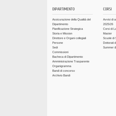
DIPARTIMENTO
CORSI
Assicurazione della Qualità del
Avvisi di 
Dipartimento
2025/26
Pianificazione Strategica
Corsi di L
Storia e Mission
Master
Direttore e Organi collegiali
Scuole di 
Persone
Dottorati 
Sedi
Summer & 
Commissioni
Bacheca di Dipartimento
Amministrazione Trasparente
Organigramma
Bandi di concorso
Archivio Bandi