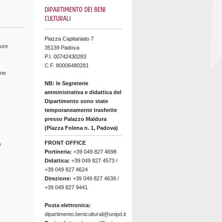
DIPARTIMENTO DEI BENI
CULTURALI
Piazza Capitaniato 7
ture
35139 Padova
P.I. 00742430283
C.F. 80006480281
ine
NB: le Segreterie
amministrativa e didattica del
Dipartimento sono state
temporaneamente trasferite
presso Palazzo Maldura
(Piazza Folena n. 1, Padova)
FRONT OFFICE
e
Portineria:
+39 049 827 4698
Didattica:
+39 049 827 4573 /
+39 049 827 4624
Direzione:
+39 049 827 4639 /
+39 049 827 9441
Posta elettronica:
dipartimento.beniculturali@unipd.it