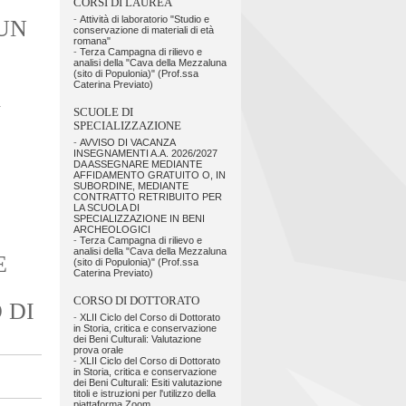
CORSI DI LAUREA
-
Attività di laboratorio "Studio e
UN
conservazione di materiali di età
romana"
-
Terza Campagna di rilievo e
analisi della "Cava della Mezzaluna
(sito di Populonia)" (Prof.ssa
Caterina Previato)
SCUOLE DI
SPECIALIZZAZIONE
-
AVVISO DI VACANZA
INSEGNAMENTI A.A. 2026/2027
DA ASSEGNARE MEDIANTE
AFFIDAMENTO GRATUITO O, IN
SUBORDINE, MEDIANTE
CONTRATTO RETRIBUITO PER
LA SCUOLA DI
SPECIALIZZAZIONE IN BENI
ARCHEOLOGICI
-
Terza Campagna di rilievo e
analisi della "Cava della Mezzaluna
E
(sito di Populonia)" (Prof.ssa
Caterina Previato)
CORSO DI DOTTORATO
 DI
-
XLII Ciclo del Corso di Dottorato
in Storia, critica e conservazione
dei Beni Culturali: Valutazione
prova orale
-
XLII Ciclo del Corso di Dottorato
in Storia, critica e conservazione
dei Beni Culturali: Esiti valutazione
titoli e istruzioni per l'utilizzo della
piattaforma Zoom