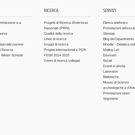
.
RICERCA
SERVIZI
ammissione a.a.
Progetti di Ricerca d'Interesse
Elenco telefonico
Nazionale (PRIN)
Prenotazioni attrezza
aurea
Qualità della ricerca
Sitemap
Linee di ricerca
Blog del Dipartimento
Specializzazione
Gruppi di ricerca
Moodle - Didattica onl
di Ricerca
Progetti internazionali e POR-
Mailing List
Winter Schools
FESR 2014-2020
Eduroam
Centri di ricerca collegati
Social
Eventi in diretta
Laboratori
Biblioteche
Museo di Scienze
archeologiche e d'Art
Prenotazioni spazi
Segreterie