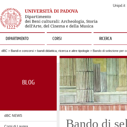
Unipd.it
DIPARTIMENTO
CORSI
RICERCA
dBC
>
Bandi e concorsi
>
bandi didattica, ricerca e altre tipologie
> Bando di selezione per co
BLOG
dBC NEWS
Bando di se
Corsi di Laurea