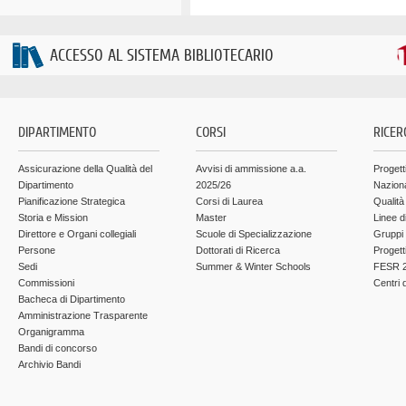
ACCESSO AL SISTEMA BIBLIOTECARIO
DIPARTIMENTO
CORSI
RICER
Assicurazione della Qualità del
Avvisi di ammissione a.a.
Progett
Dipartimento
2025/26
Nazion
Pianificazione Strategica
Corsi di Laurea
Qualità
Storia e Mission
Master
Linee d
Direttore e Organi collegiali
Scuole di Specializzazione
Gruppi 
Persone
Dottorati di Ricerca
Progett
Sedi
Summer & Winter Schools
FESR 2
Commissioni
Centri d
Bacheca di Dipartimento
Amministrazione Trasparente
Organigramma
Bandi di concorso
Archivio Bandi