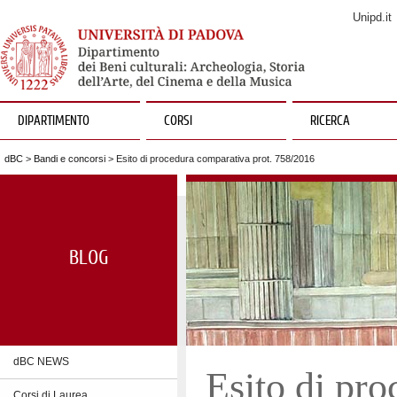
Unipd.it
DIPARTIMENTO
CORSI
RICERCA
dBC
>
Bandi e concorsi
> Esito di procedura comparativa prot. 758/2016
BLOG
dBC NEWS
Esito di pro
Corsi di Laurea