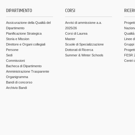
DIPARTIMENTO
CORSI
RICER
Assicurazione della Qualità del
Avvisi di ammissione a.a.
Progett
Dipartimento
2025/26
Nazion
Pianificazione Strategica
Corsi di Laurea
Qualità
Storia e Mission
Master
Linee d
Direttore e Organi collegiali
Scuole di Specializzazione
Gruppi 
Persone
Dottorati di Ricerca
Progett
Sedi
Summer & Winter Schools
FESR 2
Commissioni
Centri d
Bacheca di Dipartimento
Amministrazione Trasparente
Organigramma
Bandi di concorso
Archivio Bandi