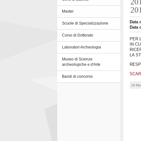
20
20
Master
Data 
Scuole di Specializzazione
Data 
Corso di Dottorato
PER L
IN CU
Laboratori Archeologia
RICE
LA S
Museo di Scienze
RESP
archeologiche e d'Arte
SCAR
Bandi di concorso
19 No