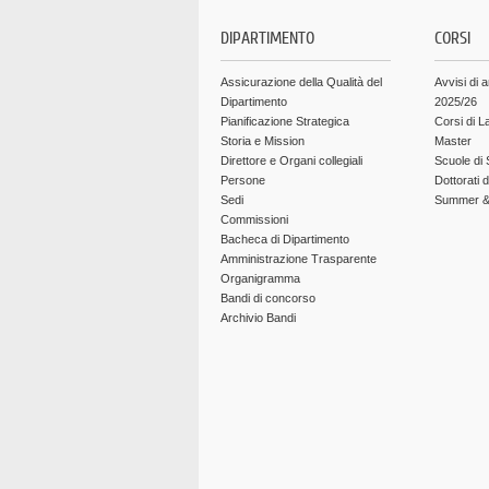
DIPARTIMENTO
CORSI
Assicurazione della Qualità del
Avvisi di 
Dipartimento
2025/26
Pianificazione Strategica
Corsi di L
Storia e Mission
Master
Direttore e Organi collegiali
Scuole di 
Persone
Dottorati 
Sedi
Summer & 
Commissioni
Bacheca di Dipartimento
Amministrazione Trasparente
Organigramma
Bandi di concorso
Archivio Bandi