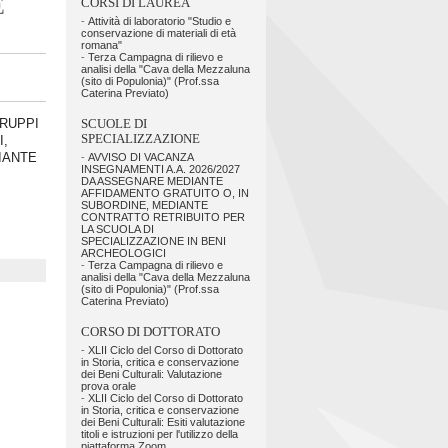
E
CORSI DI LAUREA
-
Attività di laboratorio "Studio e
conservazione di materiali di età
romana"
-
Terza Campagna di rilievo e
analisi della "Cava della Mezzaluna
(sito di Populonia)" (Prof.ssa
Caterina Previato)
GRUPPI
SCUOLE DI
SPECIALIZZAZIONE
I,
IANTE
-
AVVISO DI VACANZA
INSEGNAMENTI A.A. 2026/2027
DA ASSEGNARE MEDIANTE
AFFIDAMENTO GRATUITO O, IN
SUBORDINE, MEDIANTE
CONTRATTO RETRIBUITO PER
LA SCUOLA DI
SPECIALIZZAZIONE IN BENI
ARCHEOLOGICI
-
Terza Campagna di rilievo e
analisi della "Cava della Mezzaluna
(sito di Populonia)" (Prof.ssa
Caterina Previato)
CORSO DI DOTTORATO
-
XLII Ciclo del Corso di Dottorato
in Storia, critica e conservazione
dei Beni Culturali: Valutazione
prova orale
-
XLII Ciclo del Corso di Dottorato
in Storia, critica e conservazione
dei Beni Culturali: Esiti valutazione
titoli e istruzioni per l'utilizzo della
piattaforma Zoom