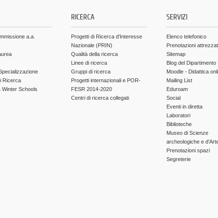
.
RICERCA
SERVIZI
ammissione a.a.
Progetti di Ricerca d'Interesse
Elenco telefonico
Nazionale (PRIN)
Prenotazioni attrezza
aurea
Qualità della ricerca
Sitemap
Linee di ricerca
Blog del Dipartimento
Specializzazione
Gruppi di ricerca
Moodle - Didattica onl
di Ricerca
Progetti internazionali e POR-
Mailing List
Winter Schools
FESR 2014-2020
Eduroam
Centri di ricerca collegati
Social
Eventi in diretta
Laboratori
Biblioteche
Museo di Scienze
archeologiche e d'Art
Prenotazioni spazi
Segreterie