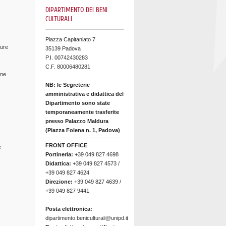
DIPARTIMENTO DEI BENI
CULTURALI
Piazza Capitaniato 7
ture
35139 Padova
P.I. 00742430283
C.F. 80006480281
ine
NB: le Segreterie
amministrativa e didattica del
Dipartimento sono state
temporaneamente trasferite
presso Palazzo Maldura
(Piazza Folena n. 1, Padova)
FRONT OFFICE
e
Portineria:
+39 049 827 4698
Didattica:
+39 049 827 4573 /
+39 049 827 4624
Direzione:
+39 049 827 4639 /
+39 049 827 9441
Posta elettronica:
dipartimento.beniculturali@unipd.it