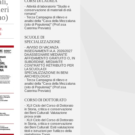
li,
CORSI DI LAUREA
-
Attività di laboratorio "Studio e
eri
conservazione di materiali di età
romana"
no)
-
Terza Campagna di rilievo e
analisi della "Cava della Mezzaluna
(sito di Populonia)" (Prof.ssa
Caterina Previato)
c.
i
SCUOLE DI
SPECIALIZZAZIONE
-
AVVISO DI VACANZA
INSEGNAMENTI A.A. 2026/2027
DA ASSEGNARE MEDIANTE
AFFIDAMENTO GRATUITO O, IN
SUBORDINE, MEDIANTE
CONTRATTO RETRIBUITO PER
LA SCUOLA DI
SPECIALIZZAZIONE IN BENI
ARCHEOLOGICI
-
Terza Campagna di rilievo e
analisi della "Cava della Mezzaluna
(sito di Populonia)" (Prof.ssa
Caterina Previato)
CORSO DI DOTTORATO
-
XLII Ciclo del Corso di Dottorato
in Storia, critica e conservazione
dei Beni Culturali: Valutazione
prova orale
-
XLII Ciclo del Corso di Dottorato
in Storia, critica e conservazione
dei Beni Culturali: Esiti valutazione
titoli e istruzioni per l'utilizzo della
piattaforma Zoom