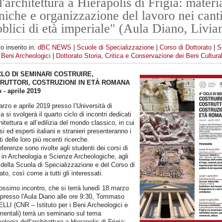
l'architettura a Hierapolis di Frigia: materia
niche e organizzazione del lavoro nei canti
blici di età imperiale" (Aula Diano, Livia
lo inserito in:
dBC NEWS
|
Scuole di Specializzazione
|
Corso di Dottorato
|
S
Beni Archeologici
|
Dottorato Storia, Critica e Conservazione dei Beni Cultural
ICLO DI SEMINARI COSTRUIRE,
RUTTORI, COSTRUZIONI IN ETÀ ROMANA
 - aprile 2019
rzo e aprile 2019 presso l’Università di
 si svolgerà il quarto ciclo di incontri dedicati
chitettura e all’edilizia del mondo classico, in cui
si ed esperti italiani e stranieri presenteranno i
ti delle loro più recenti ricerche.
ferenze sono rivolte agli studenti dei corsi di
 in Archeologia e Scienze Archeologiche, agli
i della Scuola di Specializzazione e del Corso di
ato, così come a tutti gli interessati.
ossimo incontro, che si terrà lunedì 18 marzo
presso l'Aula Diano alle ore 9:30, Tommaso
LI (CNR – Istituto per i Beni Archeologici e
ntali) terrà un seminario sul tema
ologia dell'architettura a Hierapolis di Frigia: