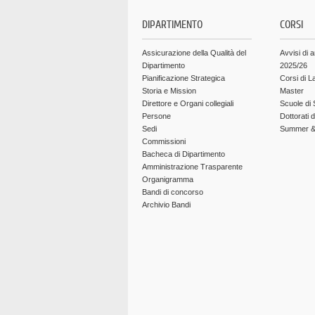
DIPARTIMENTO
CORSI
Assicurazione della Qualità del
Avvisi di 
Dipartimento
2025/26
Pianificazione Strategica
Corsi di L
Storia e Mission
Master
Direttore e Organi collegiali
Scuole di 
Persone
Dottorati 
Sedi
Summer & 
Commissioni
Bacheca di Dipartimento
Amministrazione Trasparente
Organigramma
Bandi di concorso
Archivio Bandi