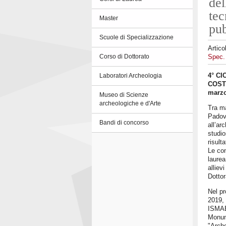
del
tec
Master
pub
Scuole di Specializzazione
Artico
Spec. 
Corso di Dottorato
4° C
Laboratori Archeologia
COST
marzo
Museo di Scienze
archeologiche e d'Arte
Tra ma
Padova
Bandi di concorso
all’ar
studio
risulta
Le con
laurea
alliev
Dottor
Nel pr
2019, 
ISMAEL
Monume
"Arche