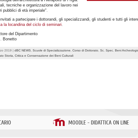
ali, tecniche e organizzazione del lavoro nei
ri pubblici di età imperiale".
nvitati a partecipare i dottorandi, gli specializzandi, gli studenti e tutti gli inter
a la locandina del ciclo di seminari
.
ettore del Dipartimento
J. Bonetto
rzo 2019 |
dBC NEWS
,
Scuole di Specializzazione
,
Corso di Dottorato
,
Sc. Spec. Beni Archeologic
ato Storia, Critica e Conservazione dei Beni Culturali
CARIO
MOODLE - DIDATTICA ON LINE