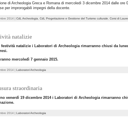
ione di Archeologia Greca e Romana di mercoledì 3 dicembre 2014 dalle ore 0
e per improrogabili impegni della docente.
embre 2014 |
CdL Archeologia
,
CdL Progettazione e Gestione del Turismo culturale
,
Corsi di Laur
ività natalizie
e festività natalizie i Laboratori di Archeologia rimarranno chiusi da lu
esi.
iranno mercoledì 7 gennaio 2015.
embre 2014 |
Laboratori Archeologia
sura straordinaria
orno venerdì 19 dicembre 2014 i Laboratori di Archeologia rimarranno chi
mazione.
embre 2014 |
Laboratori Archeologia