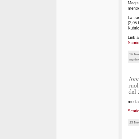
Magist
mentre
La tra
(2,05 
Kubric
Link a
Scaric
26 No
multim
Avvi
ruol
del 
median
Scaric
25 No