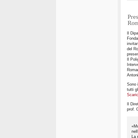
Pres
Rom
Il Dip
Fondaz
invita
del Ro
presen
Il Pol
Interv
Romani
Antoni
Sono i
tutti g
Scaric
Il Dir
prof. 
«Mu
nel
La 