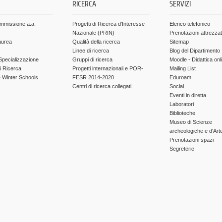
RICERCA
SERVIZI
ammissione a.a.
Progetti di Ricerca d'Interesse
Elenco telefonico
Nazionale (PRIN)
Prenotazioni attrezza
aurea
Qualità della ricerca
Sitemap
Linee di ricerca
Blog del Dipartimento
Specializzazione
Gruppi di ricerca
Moodle - Didattica onl
di Ricerca
Progetti internazionali e POR-
Mailing List
Winter Schools
FESR 2014-2020
Eduroam
Centri di ricerca collegati
Social
Eventi in diretta
Laboratori
Biblioteche
Museo di Scienze
archeologiche e d'Art
Prenotazioni spazi
Segreterie