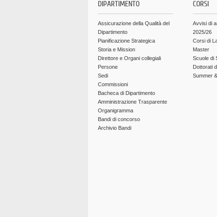
DIPARTIMENTO
CORSI
Assicurazione della Qualità del
Avvisi di 
Dipartimento
2025/26
Pianificazione Strategica
Corsi di L
Storia e Mission
Master
Direttore e Organi collegiali
Scuole di 
Persone
Dottorati 
Sedi
Summer & 
Commissioni
Bacheca di Dipartimento
Amministrazione Trasparente
Organigramma
Bandi di concorso
Archivio Bandi