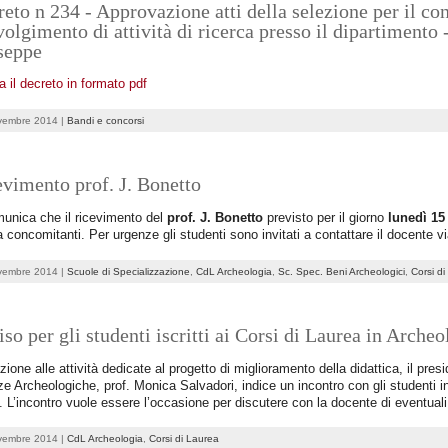
eto n 234 - Approvazione atti della selezione per il co
volgimento di attività di ricerca presso il dipartimento
seppe
a il decreto in formato pdf
vembre 2014 |
Bandi e concorsi
vimento prof. J. Bonetto
unica che il ricevimento del
prof. J. Bonetto
previsto per il giorno
lunedì 15
a concomitanti. Per urgenze gli studenti sono invitati a contattare il docente vi
vembre 2014 |
Scuole di Specializzazione
,
CdL Archeologia
,
Sc. Spec. Beni Archeologici
,
Corsi d
so per gli studenti iscritti ai Corsi di Laurea in Arch
azione alle attività dedicate al progetto di miglioramento della didattica, il pres
e Archeologiche, prof. Monica Salvadori, indice un incontro con gli studenti i
. L’incontro vuole essere l’occasione per discutere con la docente di eventuali c
vembre 2014 |
CdL Archeologia
,
Corsi di Laurea