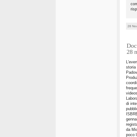
com
risp
28 No
Docu
28 
L'even
storia
Padov
Produz
coordi
freque
videos
Labora
di int
pubbli
ISBRE
gennai
regist
da Mic
poco l