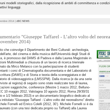
uni modelli storiografici, dalla ricognizione di ambiti di committenza e condizion
ettivi linguaggi.
vembre 2014 |
dBC NEWS
mentario "Giuseppe Taffarel - L’altro volto del neorea
novembre 2014)
to che coinvolge il Dipartimento dei Beni Culturali: archeologia,
 dell'arte, del cinema e della musica dell'Università degli Studi di
a, è promosso dal DAMS di Padova e dalla Laurea Magistrale in
ioni Multimediali a chiusura di un lavoro di ricerca triennale
nato da Mirco Melanco con la partecipazione di studenti
ntanti i corsi di Cinematografia documentaria e del Laboratorio di
crittura (DAMS) e di Storia e teoria della sceneggiatura e del
torio di videosaggistica (LMSSPM). Dalla ricerca (e da una serie
erviste al regista) di seguito sono state realizzate tesi di laurea,
cazioni saggistiche, conferenze (Mestre 1 marzo 2012, Belluno-
C 10 maggio 2012, Valstagna 10 agosto 2012, Roma 29/30/31
o e 1/2 febbraio 2013) e un documentario biografico dedicato al
a intitolato “Giuseppe Taffarel - L’altro volto del neorealismo” diretto
hele Fornelli ed Enrico Colelli (2012, 30’). Michele Fornelli si è da
aureato (con una tesi dedicata proprio su Taffarel) alla Laurea