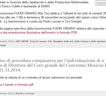
rale in Scienze dello Spettacolo e della Produzione Multimediale,
 Enrico Colelli è laureando al DAMS.
smissione FUORI ORARIO (Rai Tre) dedica a Taffarel le tre notti di venerdì 28 
fino alle ore 7,00) e domenica 30 novembre incrociando altri autori come Vit
k. La trasmissione è curata da Paolo Luciani e Ciro Giorgini.
lla pagina specifica della trasmissione FUORI ORARIO relativa allo speciale
a documentazione illustrativa dell'evento in formato PDF
.
vembre 2014 |
dBC NEWS
,
Corsi di Laurea
,
CdL Discipline delle arti, della musica e dello spettac
ediale
so di procedura comparativa per l'individuazione di n 1
o di Direttore del Coro grande del Concentus Musicus P
21.11.2014
te la stipula di un contratto di lavoro autonomo occasionale
a il bando in formato pdf
vembre 2014 |
Bandi e concorsi