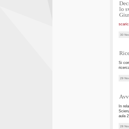
Decr
lo s
Giu
scaric
30 No
Rice
Si com
ricerc
29 No
Avvi
In rel
Scienz
aula 2
28 No