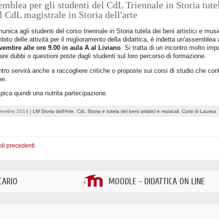
mblea per gli studenti del CdL Triennale in Storia tutel
l CdL magistrale in Storia dell'arte
unica agli studenti del corso triennale in Storia tutela dei beni artistici e music
mbito delle attività per il miglioramento della didattica, è indetta un'assemblea 
vembre alle ore 9.00 in aula A al Liviano
. Si tratta di un incontro molto im
are dubbi o questioni poste dagli studenti sul loro percorso di formazione.
ntro servirà anche a raccogliere critiche o proposte sui corsi di studio che cont
me.
pica quindi una nutrita partecipazione.
vembre 2014 |
LM Storia dell'Arte
,
CdL Storia e tutela dei beni artistici e musicali
,
Corsi di Laurea
oli precedenti
CARIO
MOODLE - DIDATTICA ON LINE
.