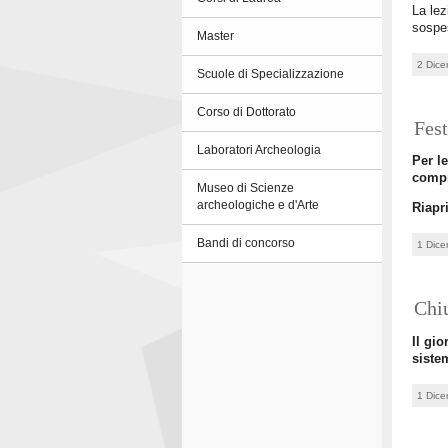
La lez
sospes
Master
2 Dic
Scuole di Specializzazione
Corso di Dottorato
Fest
Laboratori Archeologia
Per l
compr
Museo di Scienze
archeologiche e d'Arte
Riapr
Bandi di concorso
1 Dic
Chiu
Il gi
siste
1 Dic