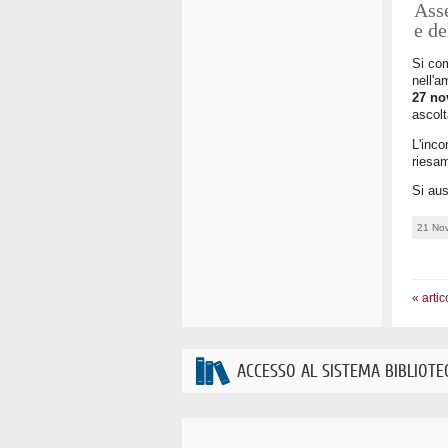
Asse
e de
Si com
nell'a
27 no
ascolt
L'inco
riesa
Si aus
21 No
« artic
ACCESSO AL SISTEMA BIBLIOTE