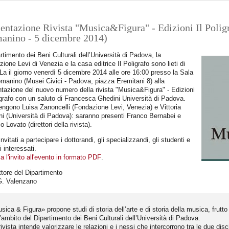
entazione Rivista "Musica&Figura" - Edizioni Il Poligr
anino - 5 dicembre 2014)
artimento dei Beni Culturali dell’Università di Padova, la
ione Levi di Venezia e la casa editrice Il Poligrafo sono lieti di
rLa il giorno venerdì 5 dicembre 2014 alle ore 16:00 presso la Sala
manino (Musei Civici - Padova, piazza Eremitani 8) alla
tazione del nuovo numero della rivista "Musica&Figura" - Edizioni
igrafo con un saluto di Francesca Ghedini Università di Padova.
engono Luisa Zanoncelli (Fondazione Levi, Venezia) e Vittoria
 (Università di Padova): saranno presenti Franco Bernabei e
o Lovato (direttori della rivista).
nvitati a partecipare i dottorandi, gli specializzandi, gli studenti e
li interessati.
a l'invito all'evento in formato PDF
.
ettore del Dipartimento
G. Valenzano
sica & Figura» propone studi di storia dell’arte e di storia della musica, frutto d
l’ambito del Dipartimento dei Beni Culturali dell’Università di Padova.
rivista intende valorizzare le relazioni e i nessi che intercorrono tra le due di