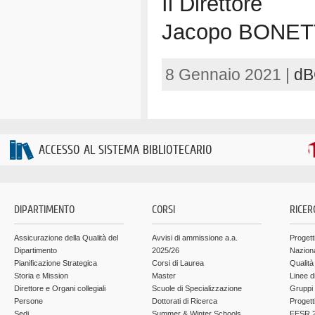
Il Direttore
Jacopo BONE
8 Gennaio 2021 |
dB
ACCESSO AL SISTEMA BIBLIOTECARIO
DIPARTIMENTO
CORSI
RICER
Assicurazione della Qualità del
Avvisi di ammissione a.a.
Progett
Dipartimento
2025/26
Nazion
Pianificazione Strategica
Corsi di Laurea
Qualità
Storia e Mission
Master
Linee d
Direttore e Organi collegiali
Scuole di Specializzazione
Gruppi 
Persone
Dottorati di Ricerca
Progett
Sedi
Summer & Winter Schools
FESR 2