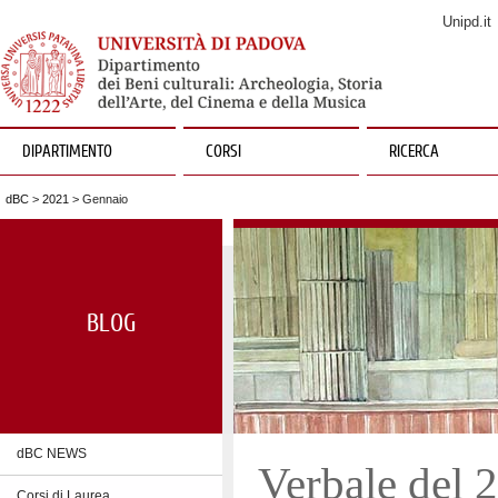
Unipd.it
DIPARTIMENTO
CORSI
RICERCA
dBC
>
2021
> Gennaio
BLOG
dBC NEWS
Verbale del 
Corsi di Laurea