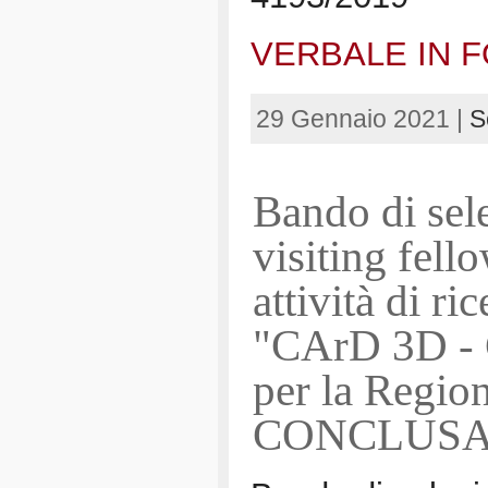
VERBALE IN 
29 Gennaio 2021 |
S
Bando di sele
visiting fell
attività di ri
"CArD 3D - C
per la Reg
CONCLUS