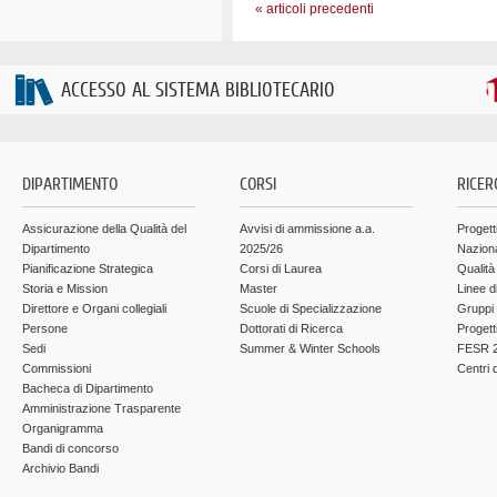
« articoli precedenti
ACCESSO AL SISTEMA BIBLIOTECARIO
DIPARTIMENTO
CORSI
RICER
Assicurazione della Qualità del
Avvisi di ammissione a.a.
Progett
Dipartimento
2025/26
Nazion
Pianificazione Strategica
Corsi di Laurea
Qualità
Storia e Mission
Master
Linee d
Direttore e Organi collegiali
Scuole di Specializzazione
Gruppi 
Persone
Dottorati di Ricerca
Progett
Sedi
Summer & Winter Schools
FESR 2
Commissioni
Centri d
Bacheca di Dipartimento
Amministrazione Trasparente
Organigramma
Bandi di concorso
Archivio Bandi