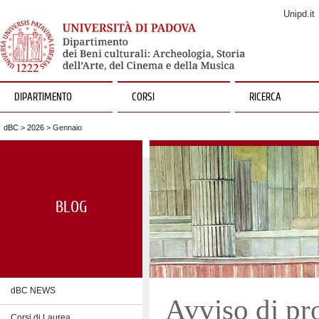
Unipd.it
DIPARTIMENTO
CORSI
RICERCA
dBC
>
2026
> Gennaio
BLOG
dBC NEWS
Avviso di pr
Corsi di Laurea