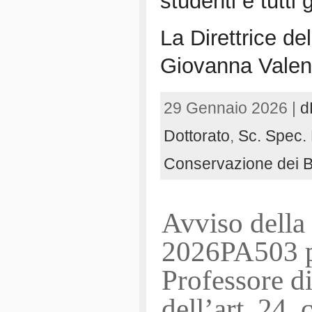
studenti e tutti g
La Direttrice de
Giovanna Vale
29 Gennaio 2026 |
d
Dottorato
,
Sc. Spec. 
Conservazione dei Be
Avviso della
2026PA503 pe
Professore di
dell’art. 24