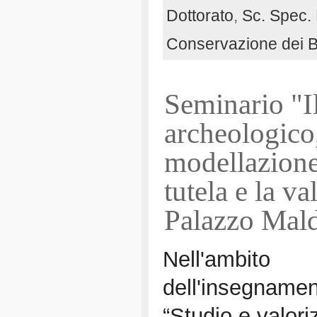
Dottorato
,
Sc. Spec. 
Conservazione dei Be
Seminario "I
archeologico, 
modellazion
tutela e la v
Palazzo Mal
Nell'ambito
dell'insegnamen
“Studio e valori