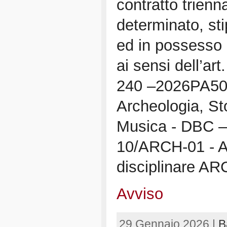
contratto trienn
determinato, st
ed in possesso d
ai sensi dell’ar
240 –2026PA503 
Archeologia, Sto
Musica - DBC – 
10/ARCH-01 - A
disciplinare 
Avviso
29 Gennaio 2026 |
B