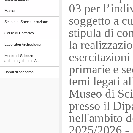
03 per l’indi
Master
soggetto a cu
Scuole di Specializzazione
stipula di co
Corso di Dottorato
la realizzazi
Laboratori Archeologia
esercitazioni
Museo di Scienze
archeologiche e d'Arte
primarie e s
Bandi di concorso
temi legati al
Museo di Sci
presso il Dip
nell'ambito d
2025/2026 - 