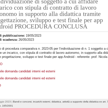
ndividuazione di soggetto a cui affidare
arico con stipula di contratto di lavoro
onomo in supporto alla didattica tramite
gettazione, sviluppo e test finale per app
droid PROCEDURA CONCLUSA
di pubblicazione:
19/05/2023
di scadenza:
26/05/2023
 di procedura comparativa n. 2023-05 per l’individuazione di n. 1 soggetto a c
re un incarico, con stipula di contratto di lavoro autonomo, in supporto alla did
e progettazione, sviluppo e test finale per app Android - referente: prof. Nicola
DO
ile domanda candidati interni ed esterni
ile domanda candidati interni ed esterni
O
ggio 2023 |
Bandi e concorsi
,
incarichi esterni
,
didattica
,
attività a supporto della didattica ex art. 
 n. 165/2001