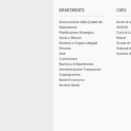
DIPARTIMENTO
CORSI
Assicurazione della Qualità del
Avvisi di 
Dipartimento
2025/26
Pianificazione Strategica
Corsi di L
Storia e Mission
Master
Direttore e Organi collegiali
Scuole di 
Persone
Dottorati 
Sedi
Summer & 
Commissioni
Bacheca di Dipartimento
Amministrazione Trasparente
Organigramma
Bandi di concorso
Archivio Bandi