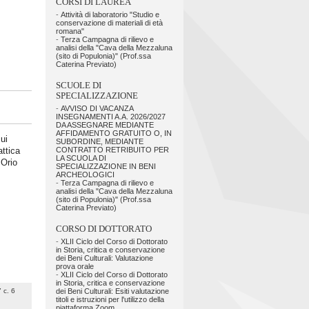
CORSI DI LAUREA
-
Attività di laboratorio "Studio e
conservazione di materiali di età
romana"
-
Terza Campagna di rilievo e
analisi della "Cava della Mezzaluna
(sito di Populonia)" (Prof.ssa
Caterina Previato)
SCUOLE DI
SPECIALIZZAZIONE
-
AVVISO DI VACANZA
INSEGNAMENTI A.A. 2026/2027
DA ASSEGNARE MEDIANTE
AFFIDAMENTO GRATUITO O, IN
ui
SUBORDINE, MEDIANTE
attica
CONTRATTO RETRIBUITO PER
LA SCUOLA DI
 Orio
SPECIALIZZAZIONE IN BENI
ARCHEOLOGICI
-
Terza Campagna di rilievo e
analisi della "Cava della Mezzaluna
(sito di Populonia)" (Prof.ssa
Caterina Previato)
CORSO DI DOTTORATO
-
XLII Ciclo del Corso di Dottorato
in Storia, critica e conservazione
dei Beni Culturali: Valutazione
prova orale
-
XLII Ciclo del Corso di Dottorato
in Storia, critica e conservazione
7 c. 6
dei Beni Culturali: Esiti valutazione
titoli e istruzioni per l'utilizzo della
piattaforma Zoom