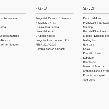
.
RICERCA
SERVIZI
ammissione a.a.
Progetti di Ricerca d'Interesse
Elenco telefonico
Nazionale (PRIN)
Prenotazioni attrezza
aurea
Qualità della ricerca
Sitemap
Linee di ricerca
Blog del Dipartimento
Specializzazione
Gruppi di ricerca
Moodle - Didattica onl
di Ricerca
Progetti internazionali e POR-
Mailing List
Winter Schools
FESR 2014-2020
Eduroam
Centri di ricerca collegati
Social
Eventi in diretta
Laboratori
Biblioteche
Museo di Scienze
archeologiche e d'Art
Prenotazioni spazi
Segreterie