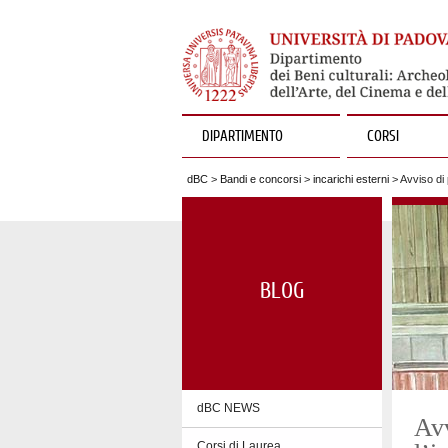
DIPARTIMENTO
CORSI
dBC
>
Bandi e concorsi
>
incarichi esterni
> Avviso di 
BLOG
dBC NEWS
Avv
Corsi di Laurea