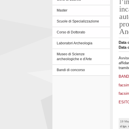
l’i
inc
Master
aut
Scuole di Specializzazione
pro
An
Corso di Dottorato
Data 
Laboratori Archeologia
Data 
Museo di Scienze
Avviso
archeologiche e d'Arte
affida
tramit
Bandi di concorso
BAN
facsim
facsim
ESIT
19 Ma
d.lgs.