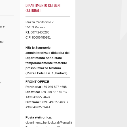
DIPARTIMENTO DEI BENI
CULTURALI
Piazza Capitaniato 7
ture
35139 Padova
P.I. 00742430283
C.F. 80006480281
ine
NB: le Segreterie
amministrativa e didattica del
Dipartimento sono state
temporaneamente trasferite
presso Palazzo Maldura
(Piazza Folena n. 1, Padova)
FRONT OFFICE
e
Portineria:
+39 049 827 4698
Didattica:
+39 049 827 4573 /
+39 049 827 4624
Direzione:
+39 049 827 4639 /
+39 049 827 9441
Posta elettronica:
dipartimento.beniculturali@unipd.it