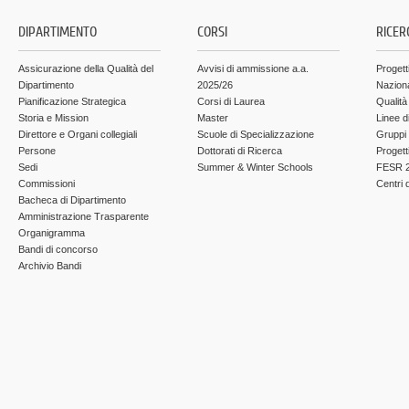
DIPARTIMENTO
CORSI
RICER
Assicurazione della Qualità del
Avvisi di ammissione a.a.
Progett
Dipartimento
2025/26
Nazion
Pianificazione Strategica
Corsi di Laurea
Qualità
Storia e Mission
Master
Linee d
Direttore e Organi collegiali
Scuole di Specializzazione
Gruppi 
Persone
Dottorati di Ricerca
Progett
Sedi
Summer & Winter Schools
FESR 2
Commissioni
Centri d
Bacheca di Dipartimento
Amministrazione Trasparente
Organigramma
Bandi di concorso
Archivio Bandi