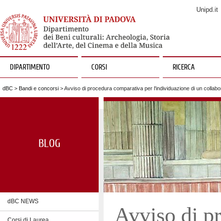
Unipd.it
DIPARTIMENTO
CORSI
RICERCA
dBC
>
Bandi e concorsi
> Avviso di procedura comparativa per l'individuazione di un collabo
BLOG
dBC NEWS
Avviso di p
Corsi di Laurea