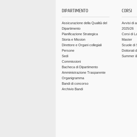
DIPARTIMENTO
CORSI
Assicurazione della Qualità del
Avvisi di 
Dipartimento
2025/26
Pianificazione Strategica
Corsi di L
Storia e Mission
Master
Direttore e Organi collegiali
Scuole di 
Persone
Dottorati 
Sedi
Summer & 
Commissioni
Bacheca di Dipartimento
Amministrazione Trasparente
Organigramma
Bandi di concorso
Archivio Bandi