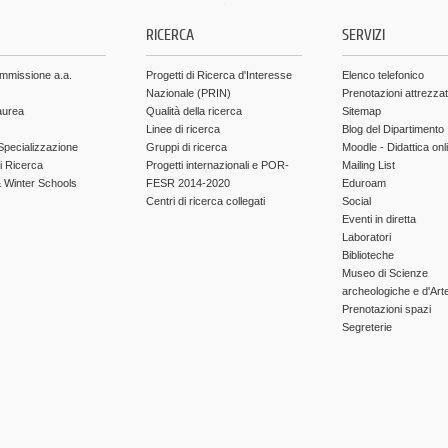
.
RICERCA
SERVIZI
ammissione a.a.
Progetti di Ricerca d'Interesse
Elenco telefonico
Nazionale (PRIN)
Prenotazioni attrezza
aurea
Qualità della ricerca
Sitemap
Linee di ricerca
Blog del Dipartimento
Specializzazione
Gruppi di ricerca
Moodle - Didattica onl
di Ricerca
Progetti internazionali e POR-
Mailing List
Winter Schools
FESR 2014-2020
Eduroam
Centri di ricerca collegati
Social
Eventi in diretta
Laboratori
Biblioteche
Museo di Scienze
archeologiche e d'Art
Prenotazioni spazi
Segreterie