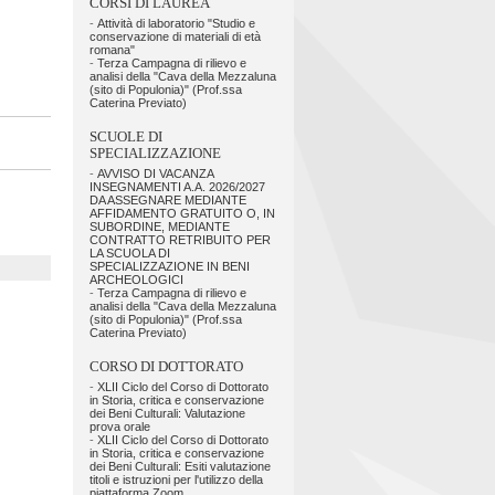
CORSI DI LAUREA
-
Attività di laboratorio "Studio e
conservazione di materiali di età
romana"
-
Terza Campagna di rilievo e
analisi della "Cava della Mezzaluna
(sito di Populonia)" (Prof.ssa
Caterina Previato)
SCUOLE DI
SPECIALIZZAZIONE
-
AVVISO DI VACANZA
INSEGNAMENTI A.A. 2026/2027
DA ASSEGNARE MEDIANTE
AFFIDAMENTO GRATUITO O, IN
SUBORDINE, MEDIANTE
CONTRATTO RETRIBUITO PER
LA SCUOLA DI
SPECIALIZZAZIONE IN BENI
ARCHEOLOGICI
-
Terza Campagna di rilievo e
analisi della "Cava della Mezzaluna
(sito di Populonia)" (Prof.ssa
Caterina Previato)
CORSO DI DOTTORATO
-
XLII Ciclo del Corso di Dottorato
in Storia, critica e conservazione
dei Beni Culturali: Valutazione
prova orale
-
XLII Ciclo del Corso di Dottorato
in Storia, critica e conservazione
dei Beni Culturali: Esiti valutazione
titoli e istruzioni per l'utilizzo della
piattaforma Zoom