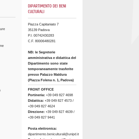
DIPARTIMENTO DEI BENI
CULTURALI
Piazza Capitaniato 7
ture
35139 Padova
P.I. 00742430283
C.F. 80006480281
ine
NB: le Segreterie
amministrativa e didattica del
Dipartimento sono state
temporaneamente trasferite
presso Palazzo Maldura
(Piazza Folena n. 1, Padova)
FRONT OFFICE
e
Portineria:
+39 049 827 4698
Didattica:
+39 049 827 4573 /
+39 049 827 4624
Direzione:
+39 049 827 4639 /
+39 049 827 9441
Posta elettronica:
dipartimento.beniculturali@unipd.it