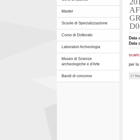
20
AF
Master
GR
Scuole di Specializzazione
D0
Corso di Dottorato
Data 
Data 
Laboratori Archeologia
scaric
Museo di Scienze
per l
archeologiche e d'Arte
17 Ma
Bandi di concorso