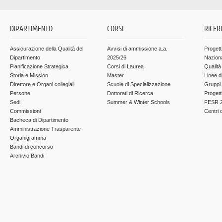
DIPARTIMENTO
CORSI
RICER
Assicurazione della Qualità del
Avvisi di ammissione a.a.
Progett
Dipartimento
2025/26
Nazion
Pianificazione Strategica
Corsi di Laurea
Qualità
Storia e Mission
Master
Linee d
Direttore e Organi collegiali
Scuole di Specializzazione
Gruppi 
Persone
Dottorati di Ricerca
Progett
Sedi
Summer & Winter Schools
FESR 2
Commissioni
Centri d
Bacheca di Dipartimento
Amministrazione Trasparente
Organigramma
Bandi di concorso
Archivio Bandi