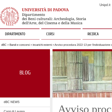
Unipd.it
DIPARTIMENTO
CORSI
RICERCA
dBC
>
Bandi e concorsi
>
incarichi esterni
> Avviso procedura 2022-13 per l’individuazione d
BLOG
dBC NEWS
Avviso proc
Corsi di Laurea