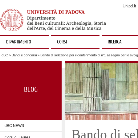
Unipd.it
DIPARTIMENTO
CORSI
RICERCA
dBC
>
Bandi e concorsi
> Bando di selezione per il conferimento di n°1 assegno per lo svolgi
BLOG
dBC NEWS
Bando di sel
Corsi di Laurea