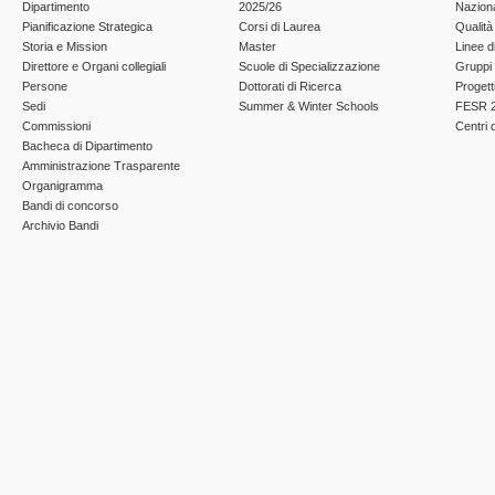
Dipartimento
2025/26
Nazion
Pianificazione Strategica
Corsi di Laurea
Qualità
Storia e Mission
Master
Linee d
Direttore e Organi collegiali
Scuole di Specializzazione
Gruppi 
Persone
Dottorati di Ricerca
Progett
Sedi
Summer & Winter Schools
FESR 2
Commissioni
Centri d
Bacheca di Dipartimento
Amministrazione Trasparente
Organigramma
Bandi di concorso
Archivio Bandi