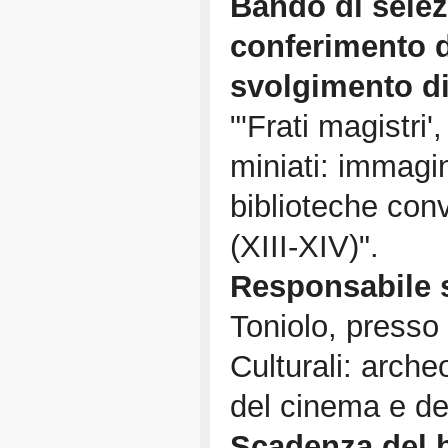
Bando di selez
conferimento d
svolgimento di 
"'Frati magistri',
miniati: immagin
biblioteche con
(XIII-XIV)".
Responsabile s
Toniolo, presso 
Culturali: archeo
del cinema e de
Scadenza del 